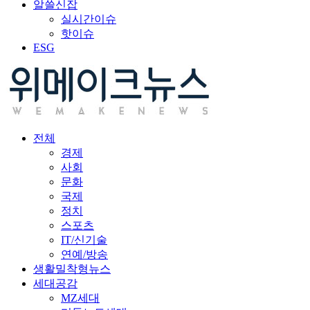
알쓸신잡
실시간이슈
핫이슈
ESG
전체
경제
사회
문화
국제
정치
스포츠
IT/신기술
연예/방송
생활밀착형뉴스
세대공감
MZ세대