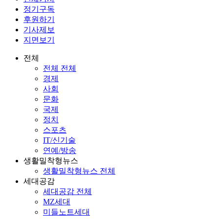
정기구독
후원하기
기사제보
지면보기
전체
전체 전체
경제
사회
문화
국제
정치
스포츠
IT/신기술
연예/방송
생활밀착형뉴스
생활밀착형뉴스 전체
세대공감
세대공감 전체
MZ세대
미들노트세대