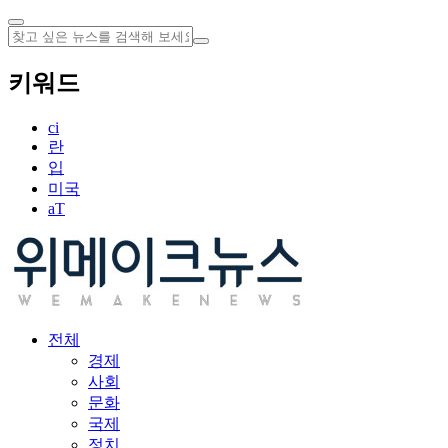
키워드
ci
란
입
미국
aT
전체
경제
사회
문화
국제
정치