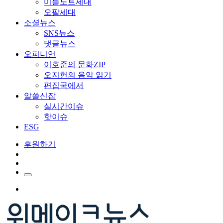
미들노트세대
오팔세대
소셜뉴스
SNS뉴스
댓글뉴스
오피니언
이호준의 문화ZIP
오지헌의 음악 읽기
편집국에서
알쓸신잡
실시간이슈
핫이슈
ESG
후원하기