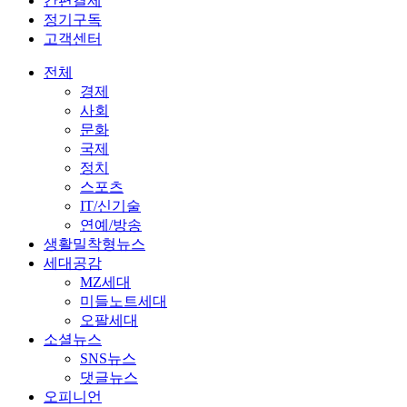
간편결제
정기구독
고객센터
전체
경제
사회
문화
국제
정치
스포츠
IT/신기술
연예/방송
생활밀착형뉴스
세대공감
MZ세대
미들노트세대
오팔세대
소셜뉴스
SNS뉴스
댓글뉴스
오피니언