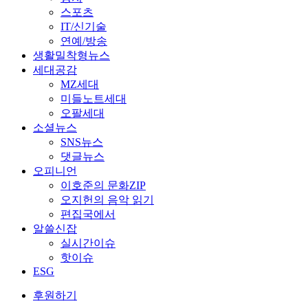
스포츠
IT/신기술
연예/방송
생활밀착형뉴스
세대공감
MZ세대
미들노트세대
오팔세대
소셜뉴스
SNS뉴스
댓글뉴스
오피니언
이호준의 문화ZIP
오지헌의 음악 읽기
편집국에서
알쓸신잡
실시간이슈
핫이슈
ESG
후원하기