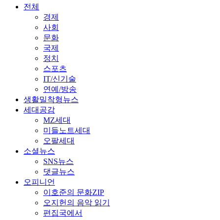
전체
경제
사회
문화
국제
정치
스포츠
IT/신기술
연예/방송
생활밀착형뉴스
세대공감
MZ세대
미들노트세대
오팔세대
소셜뉴스
SNS뉴스
댓글뉴스
오피니언
이호준의 문화ZIP
오지헌의 음악 읽기
편집국에서