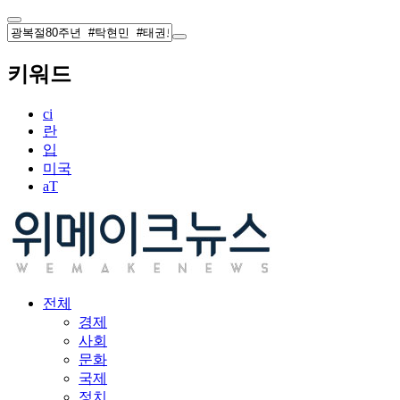
키워드
ci
란
입
미국
aT
전체
경제
사회
문화
국제
정치