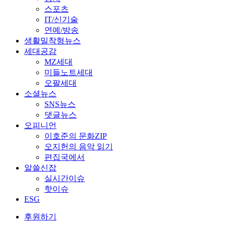
스포츠
IT/신기술
연예/방송
생활밀착형뉴스
세대공감
MZ세대
미들노트세대
오팔세대
소셜뉴스
SNS뉴스
댓글뉴스
오피니언
이호준의 문화ZIP
오지헌의 음악 읽기
편집국에서
알쓸신잡
실시간이슈
핫이슈
ESG
후원하기