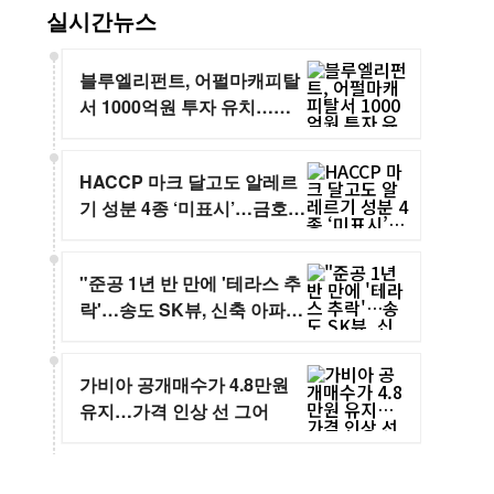
실시간뉴스
블루엘리펀트, 어펄마캐피탈
서 1000억원 투자 유치…글
로벌 공략 가속
HACCP 마크 달고도 알레르
기 성분 4종 ‘미표시’…금호제
과 두부과자 1등급 회수
"준공 1년 반 만에 '테라스 추
락'…송도 SK뷰, 신축 아파트
안전 논란"
가비아 공개매수가 4.8만원
유지…가격 인상 선 그어