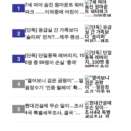
7세 여아 숨진 원마운트 워터
1
파크 ……이와중에 어린이 대
상 이벤트
[단독] 응급실 간 가족보다
2
'슬리퍼' 먼저?…제주 펜션
사후 대응 논란
[단독] 단일종목 레버리지, 10
3
0명 중 99명이 손실 ‘충격’
“열어보니 검은 곰팡이”…얼
4
음정수기 ‘인증 릴레이’ 확산,
계약해지 문의까지 빗발
현대건설에 무슨 일이…조사
5
4국 특별세무조사, 결국 ‘형
사 절차’로