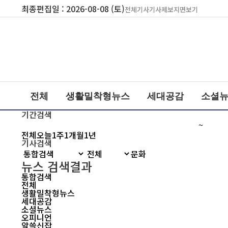
최종편집일 : 2026-08-08 (토)
전체기사
기사제보
지면보기
전체
생활밀착형뉴스
세대공감
소셜
기간검색
~
전체
오늘
1주
1개월
1년
기사검색
뉴스 검색결과
통합검색
전체
생활밀착형뉴스
세대공감
소셜뉴스
오피니언
알쓸신잡