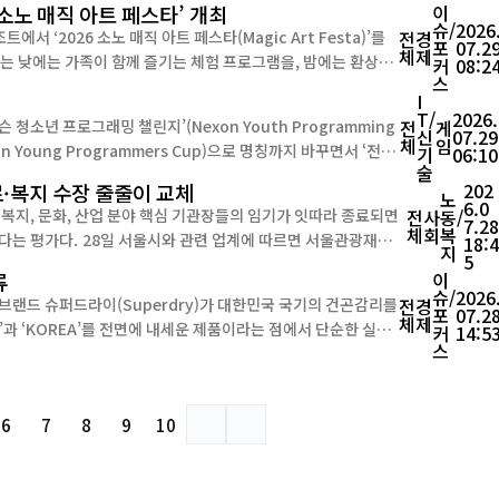
소노 매직 아트 페스타’ 개최
이
슈/
2026
‘2026 소노 매직 아트 페스타(Magic Art Festa)’를
전
경
포
07.2
체
제
커
08:2
스
공연을 더해 휴양과 문화가 어우러진 새로운 여름 축제를 선보인다. 이번 행사는 쏠비치 삼척·남해·진도, 소...
I
T/
2026.
청소년 프로그래밍 챌린지’(Nexon Youth Programming
전
게
신
07.29
체
임
n Young Programmers Cup)으로 명칭까지 바꾸면서 ‘전
기
06:10
술
를 주인공들이 가려졌다. ...
료·복지 수장 줄줄이 교체
202
노
6.0
 복지, 문화, 산업 분야 핵심 기관장들의 임기가 잇따라 종료되면
전
사
동/
7.28
체
회
복
 따르면 서울관광재단,
18:4
지
5
공단 등이 후임 기관장 선임 절차에 들어갔다....
류
이
슈/
2026
브랜드 슈퍼드라이(Superdry)가 대한민국 국기의 건곤감리를
전
경
포
07.2
체
제
커
14:5
스
를 넘어 한국을 마케팅에 활용하는 글로벌 기업들의 인식과 검수 체계를 둘러싼 논란으로 번지고 있다. 더욱이 이...
6
7
8
9
10