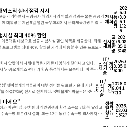
20
 해외조직 실태 점검 지시
교
6.0
문을 제기하면서 관광공사 해외지사의 역할과 성과는 물론 공공기
전
사
통/
8.0
체
회
관
6 1
업무
광
1:2
한 뒤, 정부가 민간 관광업계의 역할까지 수행하는 것이 적절한지,
6
시설 최대 40% 할인
교
202
용객을 대상으로 항공 체험시설 할인 혜택을 제공한다. 티웨
전
사
통/
6.08
체
회
관
05 0
프로그램을 최대 40% 할인된 가격에 이용할 수 있는 프로모션
광
8:48
티웨이항공 탑승권을 소지한 승객을 대상으로 하며,...
IT/
2026.
후 회사 안팎에서 차세대 먹을거리를 다양하게 찾아내고 있다.
전
신
게
8.05 0
체
기
임
카카오게임즈 편대’가 한층 풍성해지는 모습이다. 이 중에
6:00
술
IT/
2026.0
보물섬’ 넷마블게임박물관이 내부 정비를 완료한 가운데 지난
전
신
게
8.04 1
체
기
임
) 전시로 전환했다. 넷마블게임박물관은 넷마
7:10
술
지 마세요"
생활
2026
정과 어린이집, 유치원에 개인위생과 환경 소독을 강화해 달라고
밀착
08.0
형뉴
15:2
스
은 외래환자 1000명당 기준으로 19주차 1.1명에서 23주차 7....
I