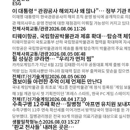
ESG
이 대통령 “ 관광공사 해외지사 왜 많나”… 정부 기관
이재명 대통령이 한국관광공사의 해외 조직 운영 방식에 공개적으로 의
관 해외사무소 운영 전반에 대한 재점검이 이뤄질 가능성이 커지고 있다. 이 대통령은 지난 5일 열린 국무회의에서 문화체육관광부 
전체
사회
교통/관광
2026.08.06 11:26
보고를 받던 중 한국관광공사의 조직 규모와 해외지사 운영 현황을 확인
티웨이항공, 국립항공박물관과 제휴 확대…탑승객 체험
해외조직...
티웨이항공이 국토교통부 산하 국립항공박물관과 협력을 확대하며 자사 이
이항공은 국립항공박물관과의 제휴를 통해 탑승객이 박물관의 주요 체험 
전체
사회
교통/관광
2026.08.05 08:48
을 진행한다고 밝혔다. 이번 혜택은 탑승일 기준 1개월 이내 
될 성싶은 IP라면… “우리가 먼저 찜”
카카오게임즈가 지난 6월 22일 김태환·이시우 공동대표 체제 출범 이
역량 있는 자회사뿐만 아니라 잠재력 짙은 외부 출처와도 맞손을 잡으면서 ‘
전체
IT/신기술
게임
2026.08.05 06:00
서 카카오게임즈는 2020년 ‘가테’라는 줄임말로 언어유...
겜보이들 아련한 추억 이제 언제든 만난다
국내 게임박물관 중 최초로 ‘제1종 전문박물관’에 정식 등록된 ‘게임 
해 3월 개관 당시 첫 기획전이던 ‘프레스 스타트, 한국 PC 게임 스테이지’를 상설(常設
전체
IT/신기술
게임
2026.08.04 17:10
블의 사회공헌사업을 총괄...
수족구병 12주째 확산…질병청 "아프면 유치원 보내
수족구병이 12주 연속 확산세를 이어가면서 방역당국이 영유아를 둔 가
당부했다. 질병관리청은 전국 93개 의원급 의료기관을 대상으로 실시한 수족구병 표본감시 결과, 최근 12주 동안 수족구병 의사환자 발
생활밀착형뉴스
2026.08.03 15:27
생이 약 33배 증가했다고 3일 밝혔다. 의사환자 분율
‘판교 천사들’ 내려온 곳은…