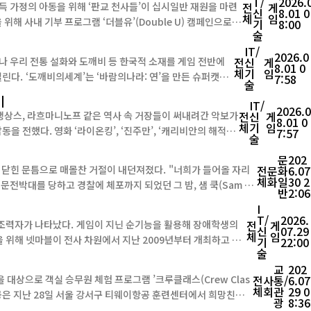
T/
2026.
 가정의 아동을 위해 ‘판교 천사들’이 십시일반 재원을 마련
전
게
신
8.01 0
체
임
기
8:00
술
IT/
2026.0
나 우리 전통 설화와 도깨비 등 한국적 소재를 게임 전반에
전
신
게
8.01 0
체
기
임
만든 슈퍼캣의
7:58
술
기
IT/
2026.
 생상스, 라흐마니노프 같은 역사 속 거장들이 써내려간 악보가
전
신
게
8.01 0
체
기
임
을 전했다. 영화 ‘라이온킹’, ‘진주만’, ‘캐리비안의 해적’
7:57
술
문
202
으로 매몰찬 거절이 내던져졌다. "너희가 들어올 자리
전
문
화
6.07
체
화
일
30 2
반
2:06
I
T/
2026.
 순기능을 활용해 장애학생의
전
게
신
07.29
체
임
위해 넷마블이 전사 차원에서 지난 2009년부터 개최하고 있
기
22:00
술
는 ‘전국 장애학생 e페스티벌’을 래퍼 겸 방송인 딘딘이 앞장서서 세상에 알린다. ...
교
202
상으로 객실 승무원 체험 프로그램 ’크루클래스(Crew Clas
전
사
통/
6.07
체
회
관
29 0
광
8:36
기아대책을 통해 초청한 공항 인근 지역 아동·청소년 36명을 대상으로 크루클래스를 진행했다고 밝혔다. 이번 프로...