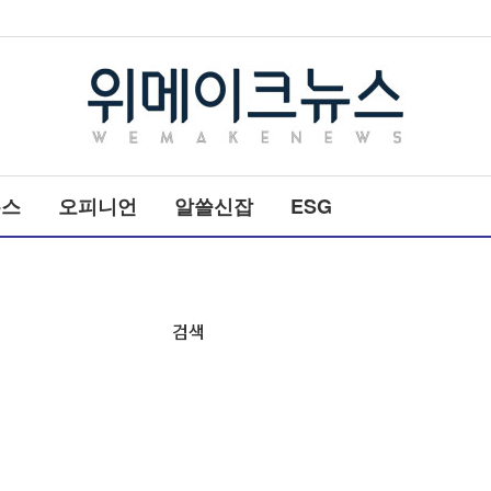
메
타
뉴스
오피니언
알쓸신잡
ESG
타
이
틀
검색