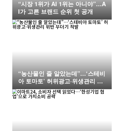
“시장 1위가 AI 1위는 아니야”…A
I가 고른 브랜드 순위 첫 공개
“농산물인 줄 알았는데”…‘스테비
아 토마토’ 허위광고·위생관리 위
반 무더기 적발