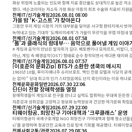
화상 위험에 노출되는 빈도와 함께 치료 중단율도 상대적으로 높은 저소득
했다. 넥슨코리아는 저소득 가정 화상 아동의 최초 수술와 치료비 지원을 위해 사내 기부 프로그램 ‘더블유’(Double U) 캠페인으로
전체
IT/신기술
게임
2026.08.01 08:00
기부금 8800만 원을 조성했다. 이를 최근 세이브더칠드런 전...
가을 밤 ‘K-고스트’가 찾아온다
그동안 우리 게임 시장의 거의 대부분을 덮어온 서구형 판타지에서 벗어
녹여내고 있는 기대작 ‘도깨비의세계’가 가을이 무르익을 무렵 마침내 열린다. ‘도깨비의세계’는 ‘바람의나라: 연’을 
전체
IT/신기술
게임
2026.08.01 07:58
차기작이다. 지난 2020년...
‘롤’과 클래식의 랑데부… 음악으로 풀어낼 게임 이야
# 게임과 음악의 만남은 발자취가 길다. 베토벤이나 모차르트, 비발디,
아닌, 게임 속 배경음악(OST) 형태로 순수 창작되면서 색다른 재미와 감동
전체
IT/신기술
게임
2026.08.01 07:57
시리즈에서 OST를 담당했던 한스 짐머는 ...
[이호준의 문화Zip] BTS가 소환한 샘쿡의 메시지
1963년 10월, 루이지애나주 슈리브포트. 백인 전용 모텔과 식당의 굳게 닫힌 문틈
는 없어!" 당대 최고의 인기 스타였음에도 단지 흑인이라는 이유 하나로 문전박대를 당하고 경찰에 체포까지 되었던 그 밤, 샘 쿡(Sam Co
전체
문화
문화일반
2026.07.30 22:06
oke)은 차 안에서 곡을 썼다. 마틴 루터 킹과 뜻을 같이하며 흑인 사회의 목소리가 되었던 이 인권 저항 가수가 써 내려간 곡 ‘A Change I
딘딘이 전할 장애학생들 열정
s...
장애학생들이 게임으로 친구를 만나고 실력도 발휘하는 무대에 든든한 조력자가 나타났다. 게임이 지닌
자존감과 성취감을 고양하고 정보화 능력향상과 건강한 여가문화 확립을 
전체
IT/신기술
게임
2026.07.29 22:00
티웨이항공, 희망친구 기아대책과 ‘크루클래스’ 운영
티웨이항공이 국제구호개발 NGO 희망친구 기아대책과 함께 청소년들을 대
s)’를 운영하며 항공안전 교육과 진로 탐색 기회를 제공했다. 티웨이항공은 지난 28일 서울 강서구 티웨이항공 훈련센터에서 희망친구
전체
사회
교통/관광
2026.07.29 08:36