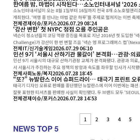
한여름 밤, 마법이 시작된다…소노인터내셔널 ‘2026 
소노인터내셔널이 오는 8월 1일부터 16일까지 전국 8개 소노호텔앤리조트에서 
개최한다. ‘여행 중 만나는 마법 같은 하루’를 주제로 펼쳐지는 이번 축제는 낮에는 가족이 함께 즐기는 체험 프로그램을, 밤에는 환상적
전체
경제
이슈/포커스
2026.07.29 08:24
인 
‘강산 변한’ 첫 NYPC 정점 오를 주인공은
넥슨이 청소년들의 코딩 역량 증진을 목표로 지난 2016년 첫 도입한 ‘넥슨 
Challenge)가 강산이 한 번 변할 즈음 ‘넥슨 영 프로그래머스 컵’(Nexo
전체
IT/신기술
게임
2026.07.29 06:10
면’(全面) 변신한 가운데 진정한 승자를 가리는 본선(파이널 라운드)에 오
민선 9기 ‘서울시 산하기관 물갈이’ 본격화…관광·의
민선 9기 서울시의 대규모 산하기관장 교체가 본격화됐다. 관광과 의료,
서 서울시가 추진하는 주요 정책의 방향과 속도를 좌우할 인사가 시작됐다는 평가다. 28일 서울시와 관련 업계에
전체
사회
노동/복지
2026.07.28 18:45
서울의료원, 서울시120다산콜재단, 서울시50플러스재단, 서울물재생시설
“또?” 뉴발란스 이어 슈퍼드라이… 태극기 프린트 오
태극기 디자인 오류로 판매를 중단했던 뉴발란스에 이어 이번에는 패션 
잘못 표현한 티셔츠를 판매한 사실이 확인됐다. 두 브랜드 모두 ‘SEOUL’과 ‘KOREA’를 전면에 내세운 제품이라는 점에서 단순한 실수
전체
경제
이슈/포커스
2026.07.28 14:53
1
2
3
4
5
NEWS
TOP 5