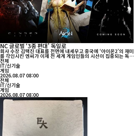
NC 글로벌 ‘3종 편대’ 독일로
회사 수장 김택진 대표를 전면에 내세우고 중국에 ‘아이온2’의 재미
를 각인시킨 엔씨가 이제 전 세계 게임인들의 시선이 집중되는 독일
로 날아간다. 오는 26일 독일 쾰른에서 개막하는 세계 최대 게임 박
전체
람회 게임스컴(gamescom)에 ‘아이온2’(AION2)를 비롯해 ‘신더
IT/신기술
시티’(CINDER CITY)와 ’프로젝트 본파이어‘(Project Bonfire) ...
게임
2026.08.07 08:00
전체
IT/신기술
게임
2026.08.07 08:00