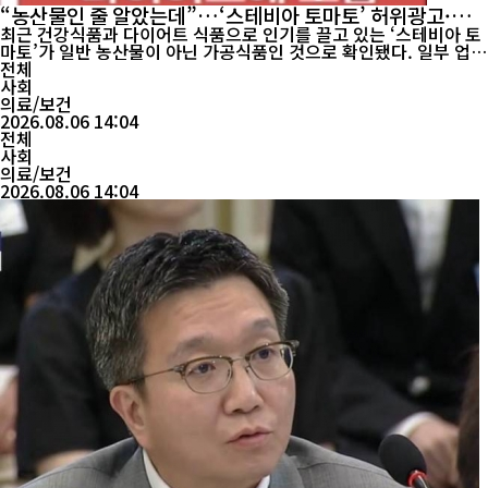
“농산물인 줄 알았는데”…‘스테비아 토마토’ 허위광고·위
생관리 위반 무더기 적발
최근 건강식품과 다이어트 식품으로 인기를 끌고 있는 ‘스테비아 토
마토’가 일반 농산물이 아닌 가공식품인 것으로 확인됐다. 일부 업체
들은 이를 일반 토마토처럼 광고해 판매한 것으로 드러났고, 제조업
전체
체에서는 위생관리 기준 위반이 적발됐으며 시중에 유통 중인 일부
사회
제품에서는 대장균 기준까지 초과한 것으로 나타났다. 식품의약품
의료/보건
안전처는 6일 ‘스테비아 토마토’에 대한 온...
2026.08.06 14:04
전체
사회
의료/보건
2026.08.06 14:04