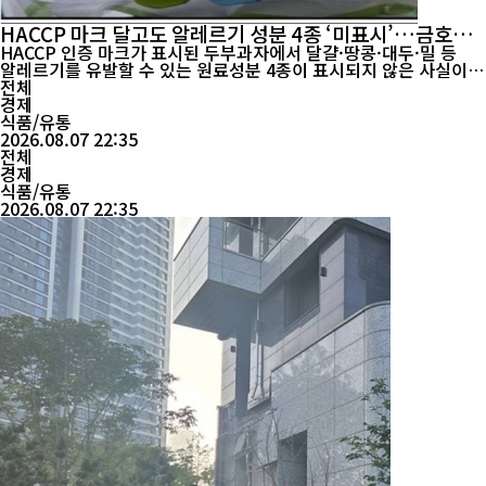
HACCP 마크 달고도 알레르기 성분 4종 ‘미표시’…금호제
과 두부과자 1등급 회수
HACCP 인증 마크가 표시된 두부과자에서 달걀·땅콩·대두·밀 등
알레르기를 유발할 수 있는 원료성분 4종이 표시되지 않은 사실이
확인돼 1등급 회수 조치가 내려졌다. 단순한 표시 누락으로 치부하
전체
기 어려운 이유는 해당 성분에 알레르기가 있는 소비자가 제품 표시
경제
를 믿고 모르고 섭취할 경우 심각한 알레르기 반응을 겪을 수 있기
식품/유통
때문이다. 중증의 경우 호흡곤란과 혈압 저하를 동반하...
2026.08.07 22:35
전체
경제
식품/유통
2026.08.07 22:35