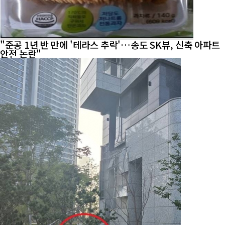
"준공 1년 반 만에 '테라스 추락'…송도 SK뷰, 신축 아파트
안전 논란"