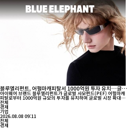
블루엘리펀트, 어펄마캐피탈서 1000억원 투자 유치…글로
벌 공략 가속
아이웨어 브랜드 블루엘리펀트가 글로벌 사모펀드(PEF) 어펄마캐
피탈로부터 1000억원 규모의 투자를 유치하며 글로벌 시장 확대에
속도를 낸다. 블루엘리펀트는 지난 3일 어펄마캐피탈과 1000억원
전체
규모 투자 유치 계약을 체결했다고 밝혔다. 어펄마캐피탈은 우선 75
경제
0억원을 투자해 구주와 신주를 인수하고, 6개월 내 250억원의 추가
기업
납입 옵션을 행사할 경우 지분율을 최대 25.8%까지 확...
2026.08.08 09:11
전체
경제