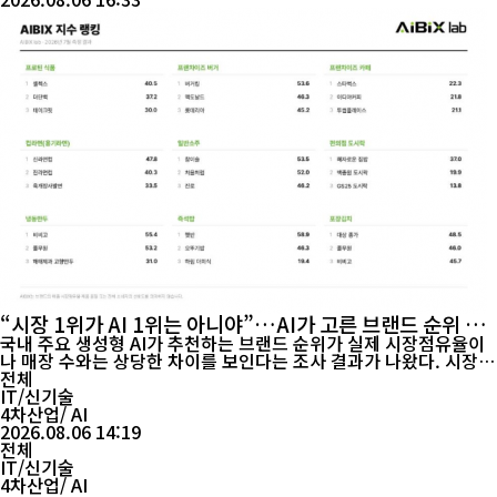
“시장 1위가 AI 1위는 아니야”…AI가 고른 브랜드 순위 첫
공개
국내 주요 생성형 AI가 추천하는 브랜드 순위가 실제 시장점유율이
나 매장 수와는 상당한 차이를 보인다는 조사 결과가 나왔다. 시장 1
위 브랜드가 AI에서는 경쟁사에 밀리는 사례가 적지 않았고, 일부 브
전체
랜드는 AI 답변에서 아예 언급조차 되지 않는 것으로 나타났다. ㈜에
IT/신기술
이아이빅스랩(AIBIX lab)은 6일 식품·외식(F&B) 및 프랜차이즈
4차산업/ AI
분야 30개 카테고리, 715개 브랜드를 대상으로 한 국내 최초의 AI
2026.08.06 14:19
브랜드 경쟁력 ...
전체
IT/신기술
4차산업/ AI