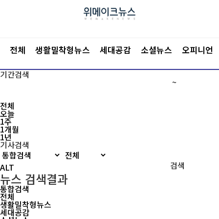
전체
생활밀착형뉴스
세대공감
소셜뉴스
오피니언
기간검색
~
전체
오늘
1주
1개월
1년
기사검색
검색
뉴스 검색결과
통합검색
전체
생활밀착형뉴스
세대공감