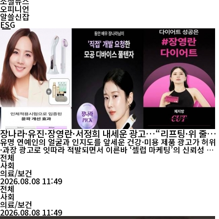
소셜뉴스
오피니언
알쓸신잡
ESG
장나라·유진·장영란·서정희 내세운 광고…“리프팅·위 줄
어든다” 무더기 적발
유명 연예인의 얼굴과 인지도를 앞세운 건강·미용 제품 광고가 허위
·과장 광고로 잇따라 적발되면서 이른바 ‘셀럽 마케팅’의 신뢰성 문
제가 도마 위에 올랐다. 배우 장나라·유진, 방송인 장영란·서정희 등
전체
이 직접 사업에 참여하거나 광고에 등장한 제품 가운데 일부가 “리
사회
프팅”, “위가 작아진다”, “저속 노화” 등 제품의 실제 기능을 넘어
의료/보건
의료적 효능이나 신체 변화를 기대하게 할 수 있는 표현을 사용한 것
2026.08.08 11:49
으로 나타났다....
전체
사회
의료/보건
2026.08.08 11:49