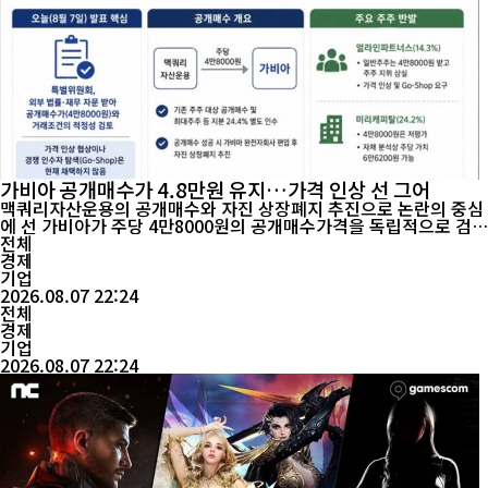
가비아 공개매수가 4.8만원 유지…가격 인상 선 그어
맥쿼리자산운용의 공개매수와 자진 상장폐지 추진으로 논란의 중심
에 선 가비아가 주당 4만8000원의 공개매수가격을 독립적으로 검증
하기로 했다. 다만 행동주의 펀드 등이 요구해 온 공개매수가 인상
전체
협상이나 다른 인수 후보를 찾는 절차까지 곧바로 나서지는 않기로
경제
하면서, 가비아 이사회가 일반주주의 이익을 얼마나 적극적으로 보
기업
2026.08.07 22:24
호할지가 다시 쟁점으로 떠오를 전망이다. 7일 ...
전체
경제
기업
2026.08.07 22:24