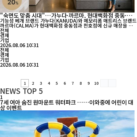
"숙면도 맞춤 시대"…가누다·까르마, 현대백화점 중동·천
호점 동시 오픈
기능성 베개 브랜드 가누다(KANUDA)와 메모리폼 매트리스 브랜드
까르마(CALMA)가 현대백화점 중동점과 천호점에 신규 매장을 열
고 고객 맞춤형 수면 솔루션을 강화한다. 가누다와 까르마는 오는 1
전체
1일부터 31일까지 현대백화점 중동점과 천호점에서 그랜드 오픈 기
경제
념 프로모션을 진행한다고 밝혔다. 이번 신규 매장은 단순한 제품 판
기업
매를 넘어 고객이 자신의 체형과 수면 습관에 맞는 ...
2026.08.06 10:31
전체
경제
기업
2026.08.06 10:31
1
2
3
4
5
6
7
8
9
10
NEWS
TOP 5
1
7세 여아 숨진 원마운트 워터파크 ……이와중에 어린이 대
상 이벤트