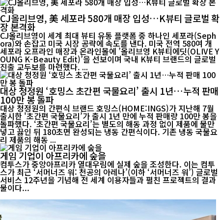
CJ올리브영, 美 세포라 580개 매장 입성…K뷰티 글로벌 확
장 본격화
CJ올리브영이 세계 최대 뷰티 유통 플랫폼 중 하나인 세포라(Seph
ora)와 손잡고 미국 시장 공략에 속도를 낸다. 미국 전역 580여 개
세포라 오프라인 매장과 온라인몰에 ’올리브영 K뷰티에딧(OLIVE Y
OUNG K-Beauty Edit)’을 선보이며 국내 K뷰티 브랜드의 글로벌
진출 교두보를 마련했다. ...
대상 청정원 ‘호밍스 초간편 국물요리’ 출시 1년…누적 판매
100만 봉 돌파
대상 청정원의 간편식 브랜드 호밍스(HOME:INGS)가 지난해 7월
출시한 '초간편 국물요리’가 출시 1년 만에 누적 판매량 100만 봉을
돌파했다. ‘초간편 국물요리’는 별도의 해동 과정 없이 제품에 물만
넣고 끓인 뒤 180초면 완성되는 냉동 간편식이다. 기존 냉동 국물요
리 제품의 해동 ...
게임 기업이 아프리카에 숲을
컴투스가 중앙아프리카 열대우림에 실제 숲을 조성한다. 이는 컴투
스가 최근 ‘서머너즈 워: 천공의 아레나’(이하 ‘서머너즈 워’) 글로벌
서비스 12주년을 기념해 전 세계 이용자들과 펼친 프로젝트의 결과
물이다...