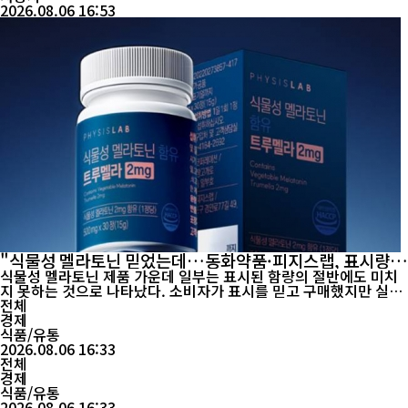
2026.08.06 16:53
"식물성 멜라토닌 믿었는데…동화약품·피지스랩, 표시량
절반도 못 미쳐"
식물성 멜라토닌 제품 가운데 일부는 표시된 함량의 절반에도 미치
지 못하는 것으로 나타났다. 소비자가 표시를 믿고 구매했지만 실제
섭취하는 멜라토닌 양은 크게 부족했던 셈이다. 한국소비자원이 시
전체
중에서 판매되는 식물성 멜라토닌 함유 식품 30개를 조사한 결과, 2
경제
개 제품은 실제 멜라토닌 함량이 표시량에 크게 못 미치는 것으로 확
식품/유통
2026.08.06 16:33
인됐다. 가장 큰 차이를 보인 제품은 동화약품의...
전체
경제
식품/유통
2026.08.06 16:33