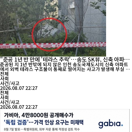
"준공 1년 반 만에 '테라스 추락'…송도 SK뷰, 신축 아파트
안전 논란"
준공된 지 1년 반밖에 되지 않은 인천 송도국제도시의 신축 아파트
에서 외벽 테라스 구조물이 통째로 떨어지는 사고가 발생해 부실 시
공 논란이 제기되고 있다. 7일 업계와 입주민 등에 따르면 이날 오전
전체
6시 2분께 인천 연수구 송도국제도시 '송도 럭스오션 SK뷰' 1개 동
사회
2층 세대의 외벽 테라스 구조물이 지상으로 추락했다. 사고가 발생
사건/사고
한 세대는 분양은 완료됐지만 아직 입주하지 ...
2026.08.07 22:27
전체
사회
사건/사고
2026.08.07 22:27