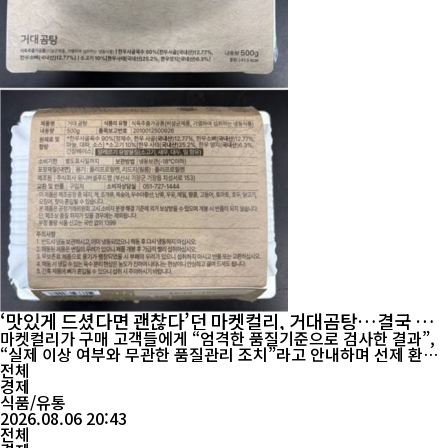
‘맛있게 드셨다면 괜찮다’던 마켓컬리, 거대곰탕…결국 대
장균 초과 검출
마켓컬리가 구매 고객들에게 “엄격한 품질기준으로 검사한 결과”,
“실제 이상 여부와 무관한 품질관리 조치”라고 안내하며 선제 환불
했던 ‘거대곰탕’이 결국 대장균 기준규격 부적합으로 식품의약품안
전체
전처의 공식 회수 대상이 됐다. 당시 컬리는 “이미 맛있게 드셨다면
경제
특별히 걱정하지 않으셔도 된다”고 안내했지만, 이후 식약처가 동일
식품/유통
제품 일부 제조분에서 대장균 기준규격 부적합을 ...
2026.08.06 20:43
전체