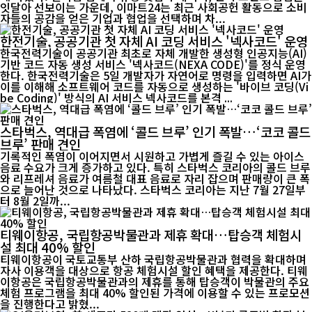
잇달아 선보이는 가운데, 이마트24는 최근 사회공헌 활동으로 소비
자들의 공감을 얻은 기업과 협업을 선택하며 차...
한전기술, 공공기관 첫 자체 AI 코딩 서비스 '넥사코드' 운영
한국전력기술이 공공기관 최초로 자체 개발한 생성형 인공지능(AI)
기반 코드 자동 생성 서비스 '넥사코드(NEXA CODE)'를 정식 운영
한다. 한국전력기술은 5일 개발자가 자연어로 명령을 입력하면 AI가
이를 이해해 소프트웨어 코드를 자동으로 생성하는 '바이브 코딩(Vi
be Coding)' 방식의 AI 서비스 넥사코드를 본격 ...
스타벅스, 역대급 폭염에 ‘콜드 브루’ 인기 폭발…‘코코 콜드
브루’ 판매 견인
기록적인 폭염이 이어지면서 시원하고 가볍게 즐길 수 있는 아이스
음료 수요가 크게 증가하고 있다. 특히 스타벅스 코리아의 콜드 브루
와 리프레셔 음료가 여름철 대표 음료로 자리 잡으며 판매량이 큰 폭
으로 늘어난 것으로 나타났다. 스타벅스 코리아는 지난 7월 27일부
터 8월 2일까...
티웨이항공, 국립항공박물관과 제휴 확대…탑승객 체험시
설 최대 40% 할인
티웨이항공이 국토교통부 산하 국립항공박물관과 협력을 확대하며
자사 이용객을 대상으로 항공 체험시설 할인 혜택을 제공한다. 티웨
이항공은 국립항공박물관과의 제휴를 통해 탑승객이 박물관의 주요
체험 프로그램을 최대 40% 할인된 가격에 이용할 수 있는 프로모션
을 진행한다고 밝혔...