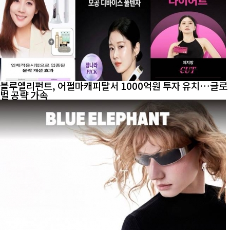
블루엘리펀트, 어펄마캐피탈서 1000억원 투자 유치…글로
벌 공략 가속