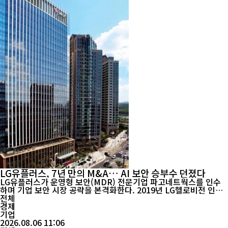
LG유플러스, 7년 만의 M&A… AI 보안 승부수 던졌다
LG유플러스가 운영형 보안(MDR) 전문기업 파고네트웍스를 인수
하며 기업 보안 시장 공략을 본격화한다. 2019년 LG헬로비전 인수
이후 약 7년 만의 인수·합병(M&A)으로, AI 시대를 겨냥한 첫 대형
전체
보안 투자라는 점에서 의미가 크다. 이번 인수는 LG유플러스가 최근
경제
발표한 ‘시큐어 AI(Secure AI)’ 전략의 첫 실행 사례다. 생성형 AI와
기업
클라우드 확산으로 사이버 위협이 고도화되...
2026.08.06 11:06