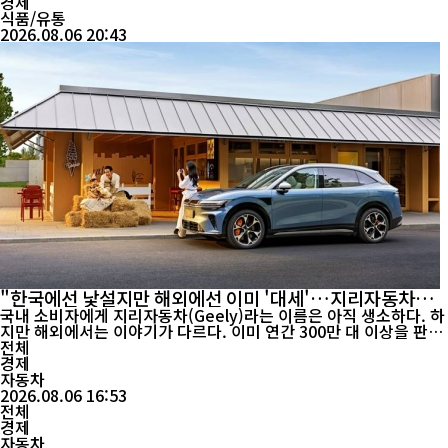
경제
식품/유통
2026.08.06 20:43
"한국에선 낯설지만 해외에선 이미 '대세'…지리자동차의
반전"
국내 소비자에게 지리자동차(Geely)라는 이름은 아직 생소하다. 하
지만 해외에서는 이야기가 다르다. 이미 연간 300만 대 이상을 판매
하는 세계적인 자동차 그룹으로 성장했고, 중국을 넘어 유럽과 동남
전체
아, 호주 등에서 존재감을 빠르게 키우고 있다. 최근 발표된 실적만
경제
봐도 성장세는 뚜렷하다. 지리자동차그룹은 지난 7월 글로벌 판매...
자동차
2026.08.06 16:53
전체
경제
자동차