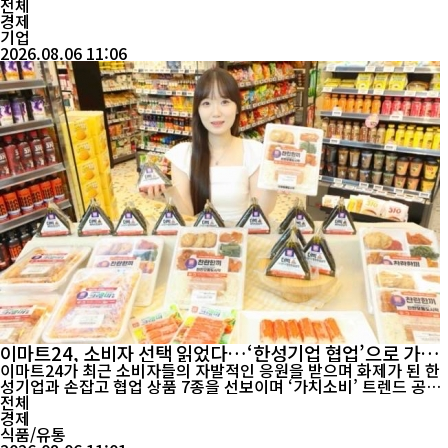
전체
경제
기업
2026.08.06 11:06
이마트24, 소비자 선택 읽었다…‘한성기업 협업’으로 가치
소비 공략
이마트24가 최근 소비자들의 자발적인 응원을 받으며 화제가 된 한
성기업과 손잡고 협업 상품 7종을 선보이며 ‘가치소비’ 트렌드 공략
에 나섰다. 편의점 업계가 유명 맛집과 캐릭터, 인기 브랜드 협업을
전체
잇달아 선보이는 가운데, 이마트24는 최근 사회공헌 활동으로 소비
경제
자들의 공감을 얻은 기업과 협업을 선택하며 차별화 전략을 펼쳤다
식품/유통