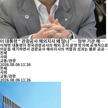
이 대통령 “ 관광공사 해외지사 왜 많나”… 정부 기관 해외
조직 실태 점검 지시
이재명 대통령이 한국관광공사의 해외 조직 운영 방식에 공개적으로
의문을 제기하면서 관광공사 해외지사의 역할과 성과는 물론 공공기
관 해외사무소 운영 전반에 대한 재점검이 이뤄질 가능성이 커지고
전체
있다. 이 대통령은 지난 5일 열린 국무회의에서 문화체육관광부 업
사회
무보고를 받던 중 한국관광공사의 조직 규모와 해외지사 운영 현황
교통/관광
을 확인한 뒤, 정부가 민간 관광업계의 역할까지 수행하는 것이 적절
2026.08.06 11:26
한지, 해외조직...
전체
사회
교통/관광
2026.08.06 11:26