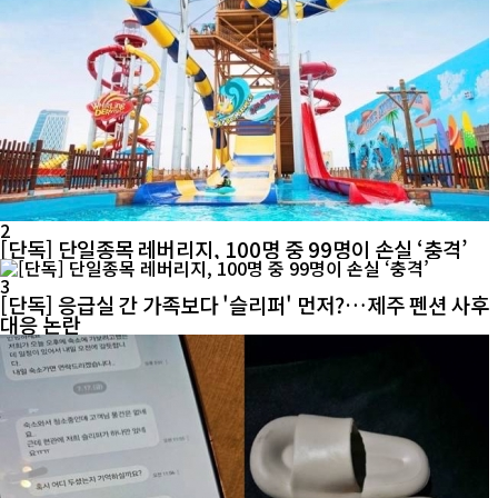
2
[단독] 단일종목 레버리지, 100명 중 99명이 손실 ‘충격’
3
[단독] 응급실 간 가족보다 '슬리퍼' 먼저?…제주 펜션 사후
대응 논란