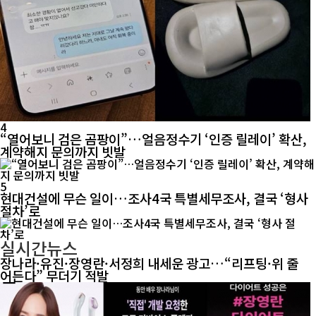
4
“열어보니 검은 곰팡이”…얼음정수기 ‘인증 릴레이’ 확산,
계약해지 문의까지 빗발
5
현대건설에 무슨 일이…조사4국 특별세무조사, 결국 ‘형사
절차’로
실시간뉴스
장나라·유진·장영란·서정희 내세운 광고…“리프팅·위 줄
어든다” 무더기 적발