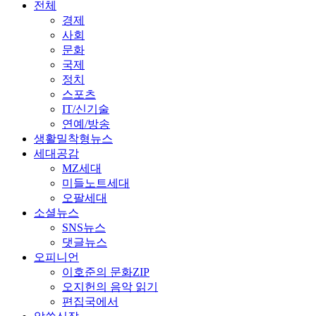
전체
경제
사회
문화
국제
정치
스포츠
IT/신기술
연예/방송
생활밀착형뉴스
세대공감
MZ세대
미들노트세대
오팔세대
소셜뉴스
SNS뉴스
댓글뉴스
오피니언
이호준의 문화ZIP
오지헌의 음악 읽기
편집국에서