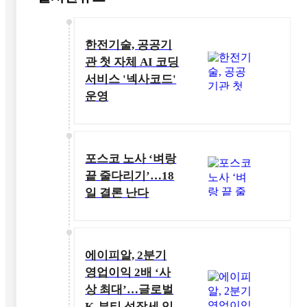
한전기술, 공공기
관 첫 자체 AI 코딩
서비스 '넥사코드'
운영
포스코 노사 ‘벼랑
끝 줄다리기’…18
일 결론 난다
에이피알, 2분기
영업이익 2배 ‘사
상 최대’…글로벌
K-뷰티 성장세 입