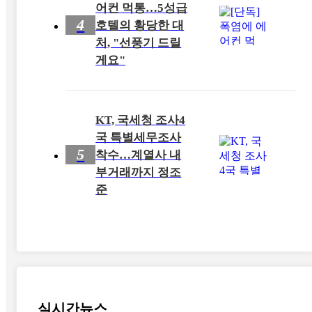
어컨 먹통…5성급
4
호텔의 황당한 대
처, "선풍기 드릴
게요"
KT, 국세청 조사4
국 특별세무조사
5
착수…계열사 내
부거래까지 정조
준
실시간뉴스