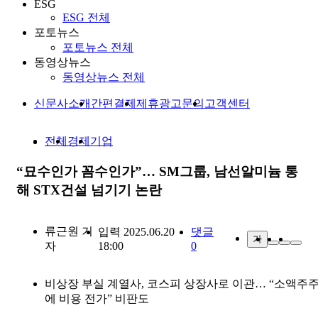
ESG
ESG 전체
포토뉴스
포토뉴스 전체
동영상뉴스
동영상뉴스 전체
신문사소개
간편결제
제휴광고문의
고객센터
전체
경제
기업
“묘수인가 꼼수인가”… SM그룹, 남선알미늄 통
해 STX건설 넘기기 논란
류근원
기
입력 2025.06.20
댓글
가
자
18:00
0
비상장 부실 계열사, 코스피 상장사로 이관… “소액주
에 비용 전가” 비판도