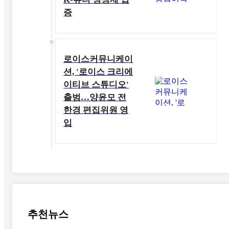
증
로이스커뮤니케이
션, '로이스 크리에
이티브 스튜디오'
출범…양윤모 전
한경 편집위원 영
입
추천뉴스