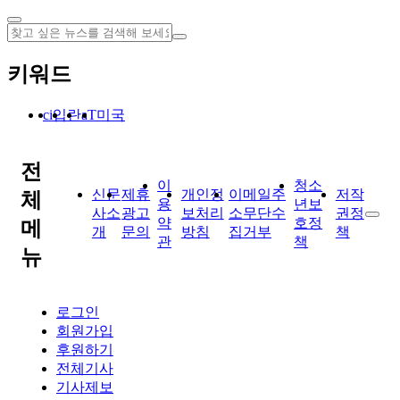
키워드
입
란
미국
ci
aT
전
이
청소
신문
제휴
개인정
이메일주
저작
체
용
년보
사소
광고
보처리
소무단수
권정
약
호정
메
개
문의
방침
집거부
책
관
책
뉴
로그인
회원가입
후원하기
전체기사
기사제보