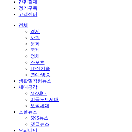
간편결제
정기구독
고객센터
전체
경제
사회
문화
국제
정치
스포츠
IT/신기술
연예/방송
생활밀착형뉴스
세대공감
MZ세대
미들노트세대
오팔세대
소셜뉴스
SNS뉴스
댓글뉴스
오피니언