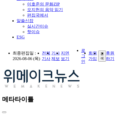
이호준의 문화ZIP
오지헌의 음악 읽기
편집국에서
알쓸신잡
실시간이슈
핫이슈
ESG
로
최종편집일 :
전체
기사
지면
회원
후원
검
그
2026-08-06 (목)
기사
제보
보기
가입
색
하기
인
메타타이틀