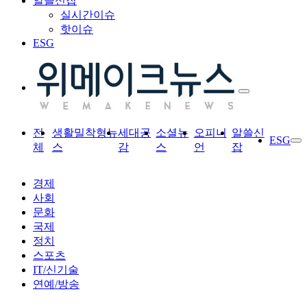
알쓸신잡
실시간이슈
핫이슈
ESG
전
생활밀착형뉴
세대공
소셜뉴
오피니
알쓸신
ESG
체
스
감
스
언
잡
경제
사회
문화
국제
정치
스포츠
IT/신기술
연예/방송