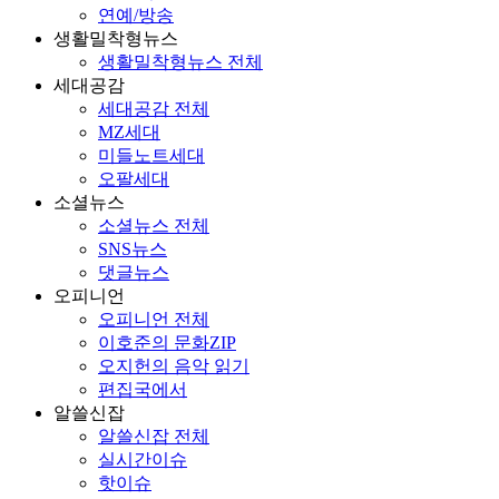
연예/방송
생활밀착형뉴스
생활밀착형뉴스 전체
세대공감
세대공감 전체
MZ세대
미들노트세대
오팔세대
소셜뉴스
소셜뉴스 전체
SNS뉴스
댓글뉴스
오피니언
오피니언 전체
이호준의 문화ZIP
오지헌의 음악 읽기
편집국에서
알쓸신잡
알쓸신잡 전체
실시간이슈
핫이슈