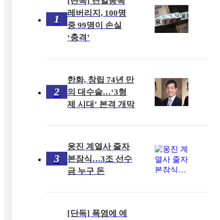
[단독] 단일종목
레버리지, 100명
1
중 99명이 손실
‘충격’
한화, 창립 74년 만
2
의 대수술…‘3형
제 시대’ 본격 개막
웅진 계열사 줄자
3
본잠식…3조 선수
금 누구 돈
[단독] 폭염에 에