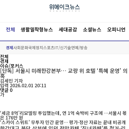
전체
생활밀착형뉴스
세대공감
소셜뉴스
오피니언
경제
사회
문화
국제
정치
스포츠
IT/신기술
연예/방송
전체
경제
이슈/포커스
[단독] 서울시 미래한강본부… 교량 위 호텔 ‘특혜 운영’ 의
혹
김세민
기자
입력 2026.02.01 20:11
댓글 0
가
‘세금 8억’리모델링 투입했는데, 연 1억 숙박비 구조에 …서울시 몫
은 176만 원
‘스카이 스위트’ 무투자 민간 운영… 평가·정산 자료는 끝내 비공개
한강대교 북단 상부에 있던 전망카페 ‘직녀카페’를 철거·리