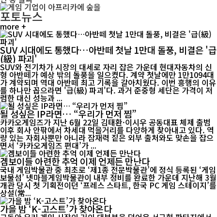
포토뉴스
more +
SUV 시대에도 통했다…아반떼 첫날 1만대 돌풍, 비결은 '급
(級) 파괴'
SUV와 전기차가 시장의 대세로 자리 잡은 가운데 현대자동차의 신
형 아반떼가 예상 밖의 돌풍을 일으켰다. 계약 첫날에만 1만1094대
가 계약되며 역대 아반떼 최고 기록을 갈아치웠다. 이번 흥행의 이유
를 하나만 꼽으라면 '급(級) 파괴'다. 과거 준중형 세단은 가격이 저
렴한 대신 성능과 ...
될 성싶은 IP라면… “우리가 먼저 찜”
카카오게임즈가 지난 6월 22일 김태환·이시우 공동대표 체제 출범
이후 회사 안팎에서 차세대 먹을거리를 다양하게 찾아내고 있다. 역
량 있는 자회사뿐만 아니라 잠재력 짙은 외부 출처와도 맞손을 잡으
면서 ‘카카오게임즈 편대’가 ...
겜보이들 아련한 추억 이제 언제든 만난다
국내 게임박물관 중 최초로 ‘제1종 전문박물관’에 정식 등록된 ‘게임
보물섬’ 넷마블게임박물관이 내부 정비를 완료한 가운데 지난해 3월
개관 당시 첫 기획전이던 ‘프레스 스타트, 한국 PC 게임 스테이지’를
상설(常...
가을 밤 ‘K-고스트’가 찾아온다
그동안 우리 게임 시장의 거의 대부분을 덮어온 서구형 판타지에서