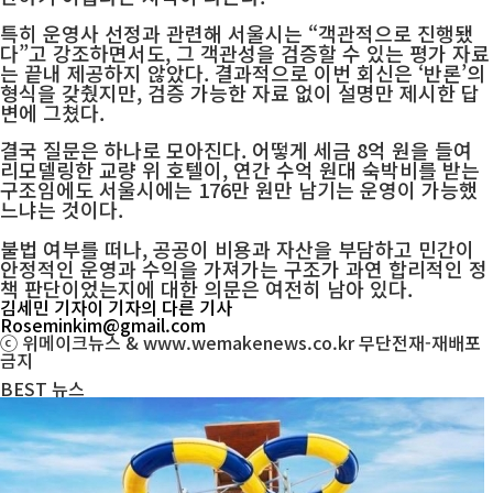
특히 운영사 선정과 관련해 서울시는 “객관적으로 진행됐
다”고 강조하면서도, 그 객관성을 검증할 수 있는 평가 자료
는 끝내 제공하지 않았다. 결과적으로 이번 회신은 ‘반론’의
형식을 갖췄지만, 검증 가능한 자료 없이 설명만 제시한 답
변에 그쳤다.
결국 질문은 하나로 모아진다. 어떻게 세금 8억 원을 들여
리모델링한 교량 위 호텔이, 연간 수억 원대 숙박비를 받는
구조임에도 서울시에는 176만 원만 남기는 운영이 가능했
느냐는 것이다.
불법 여부를 떠나, 공공이 비용과 자산을 부담하고 민간이
안정적인 운영과 수익을 가져가는 구조가 과연 합리적인 정
책 판단이었는지에 대한 의문은 여전히 남아 있다.
김세민 기자
이 기자의 다른 기사
Roseminkim@gmail.com
ⓒ 위메이크뉴스 & www.wemakenews.co.kr 무단전재-재배포
금지
BEST
뉴스