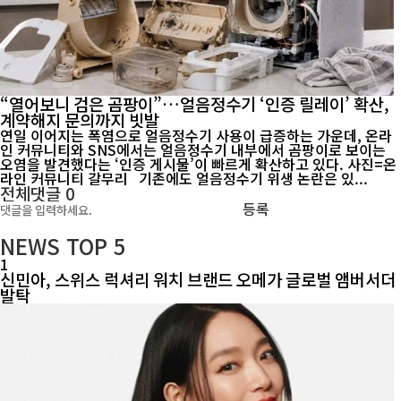
“열어보니 검은 곰팡이”…얼음정수기 ‘인증 릴레이’ 확산,
계약해지 문의까지 빗발
연일 이어지는 폭염으로 얼음정수기 사용이 급증하는 가운데, 온라
인 커뮤니티와 SNS에서는 얼음정수기 내부에서 곰팡이로 보이는
오염을 발견했다는 ‘인증 게시물’이 빠르게 확산하고 있다. 사진=온
라인 커뮤니티 갈무리 기존에도 얼음정수기 위생 논란은 있...
전체댓글
0
등록
NEWS
TOP 5
1
신민아, 스위스 럭셔리 워치 브랜드 오메가 글로벌 앰버서더
발탁