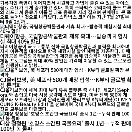
기록적인 폭염이 이어지면서 시원하고 가볍게 즐길 수 있는 아이스
음료 수요가 크게 증가하고 있다. 특히 스타벅스 코리아의 콜드 브루
와 리프레셔 음료가 여름철 대표 음료로 자리 잡으며 판매량이 큰 폭
으로 늘어난 것으로 나타났다. 스타벅스 코리아는 지난 7월 27일부
터 8월 2일까...
티웨이항공, 국립항공박물관과 제휴 확대…탑승객 체험시
설 최대 40% 할인
티웨이항공이 국토교통부 산하 국립항공박물관과 협력을 확대하며
자사 이용객을 대상으로 항공 체험시설 할인 혜택을 제공한다. 티웨
이항공은 국립항공박물관과의 제휴를 통해 탑승객이 박물관의 주요
체험 프로그램을 최대 40% 할인된 가격에 이용할 수 있는 프로모션
을 진행한다고 밝혔...
CJ올리브영, 美 세포라 580개 매장 입성…K뷰티 글로벌 확
장 본격화
CJ올리브영이 세계 최대 뷰티 유통 플랫폼 중 하나인 세포라(Seph
ora)와 손잡고 미국 시장 공략에 속도를 낸다. 미국 전역 580여 개
세포라 오프라인 매장과 온라인몰에 ’올리브영 K뷰티에딧(OLIVE Y
OUNG K-Beauty Edit)’을 선보이며 국내 K뷰티 브랜드의 글로벌
진출 교두보를 마련했다. ...
대상 청정원 ‘호밍스 초간편 국물요리’ 출시 1년…누적 판매
100만 봉 돌파