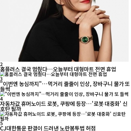
2
홈플러스 결국 멈췄다…오늘부터 대형마트 전면 휴업
3
"이번엔 농심까지"…먹거리 줄줄이 인상, 장바구니 물가 또
들썩
4
자동차값 휴머노이드 로봇, 쿠팡에 등장…'로봇 대중화' 신
호탄 될까
5
CJ대한통운 판결이 드러낸 노란봉투법 허점