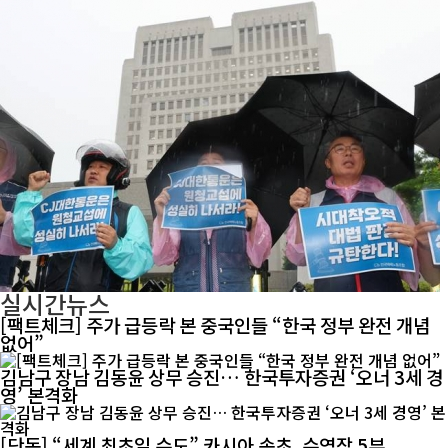
실시간뉴스
[팩트체크] 주가 급등락 본 중국인들 “한국 정부 완전 개념
없어”
김남구 장남 김동윤 상무 승진… 한국투자증권 ‘오너 3세 경
영’ 본격화
[단독] “세계 최초일 수도” 카시아 속초, 수영장 5부