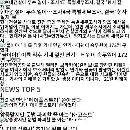
현대건설에 무슨 일이…조사4국 특별세무조사, 결국 ‘형사
절차’로
현대건설을 상대로 진행 중인 국세청 특별세무조사가 당초 예상을
뛰어넘어 7개월 이상 이어지는 가운데, 일반 세무조사에서 조세범칙
조사로 전환된 것으로 알려지면서 건설업계의 관심이 집중되고 있
다. 현대건설 본사 (사진=연합뉴스) 범칙조사는 단순히 세금을 다
시 ...
‘불이야!’ 이륙 직후 기내 덮친 연기…티웨이 승무원이 172
명 구했다
인천국제공항을 출발해 필리핀 보라카이(칼리보)로 향하던 티웨이
항공 여객기에서 보조배터리 발열로 연기와 불꽃이 발생하는 아찔한
사고가 있었지만, 승무원들의 신속한 대응으로 대형 사고를 막아냈
다. 기사의 이해를 돕기위한 AI 생성 이미지 입니다. 21일 티웨이
항...
NEWS
TOP 5
1
창의력 만난 ‘메이플스토리’ 쏟아졌다
2
앙증맞지만 문법 파괴할 줄 아는 ‘K-고스트’
3
‘넷마블 삼총사’ 초가을 일본 달군다