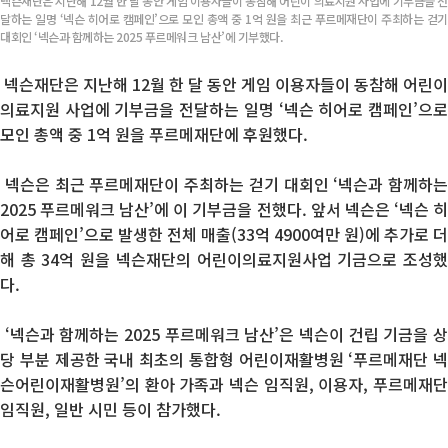
넥슨재단은 지난해 12월 한 달 동안 게임 이용자들이 동참해 어린이 의료지원 사업에 기부금을 전
달하는 일명 ‘넥슨 히어로 캠페인’으로 모인 총액 중 1억 원을 최근 푸르메재단이 주최하는 걷기
대회인 ‘넥슨과 함께하는 2025 푸르메워크 남산’에 기부했다.
넥슨재단은
지난
해 12월 한 달
동
안 게임
이용자들
이 동참해 어린이
의료지원 사업에 기부금을 전달하는 일명 ‘넥슨 히어로 캠페인’으로
모
인 총액 중 1억 원을
푸르메재단에 후원했다.
넥슨
은
최
근
푸르메재단이
주최하
는 걷기
대회
인 ‘넥슨과 함께하는
2025 푸르메워크 남산’에 이
기부금
을
전했
다. 앞서 넥슨은
‘넥슨 
어로 캠페인’으로 발생한 전체 매출(33억 4900여만 원)에 추가로 더
해 총 34억 원을 넥슨재단의 어린이의료지원사업 기금으로 조성했
다.
‘넥슨과 함께하는 2025 푸르메워크 남산’은 넥슨이 건립 기금을 상
당 부분 제공한 국내 최초의 통합형 어린이재활병원 ‘푸르메재단 넥
슨어린이재활병원’의 환아 가족과 넥슨 임직원, 이용자, 푸르메재단
임직원, 일반 시민 등이
참가했
다.