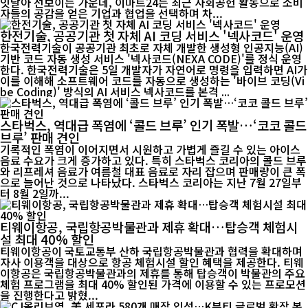
잇달아 선보이는 가운데, 이마트24는 최근 사회공헌 활동으로 소비
자들의 공감을 얻은 기업과 협업을 선택하며 차...
한전기술, 공공기관 첫 자체 AI 코딩 서비스 '넥사코드' 운영
한국전력기술이 공공기관 최초로 자체 개발한 생성형 인공지능(AI)
기반 코드 자동 생성 서비스 '넥사코드(NEXA CODE)'를 정식 운영
한다. 한국전력기술은 5일 개발자가 자연어로 명령을 입력하면 AI가
이를 이해해 소프트웨어 코드를 자동으로 생성하는 '바이브 코딩(Vi
be Coding)' 방식의 AI 서비스 넥사코드를 본격 ...
스타벅스, 역대급 폭염에 ‘콜드 브루’ 인기 폭발…‘코코 콜드
브루’ 판매 견인
기록적인 폭염이 이어지면서 시원하고 가볍게 즐길 수 있는 아이스
음료 수요가 크게 증가하고 있다. 특히 스타벅스 코리아의 콜드 브루
와 리프레셔 음료가 여름철 대표 음료로 자리 잡으며 판매량이 큰 폭
으로 늘어난 것으로 나타났다. 스타벅스 코리아는 지난 7월 27일부
터 8월 2일까...
티웨이항공, 국립항공박물관과 제휴 확대…탑승객 체험시
설 최대 40% 할인
티웨이항공이 국토교통부 산하 국립항공박물관과 협력을 확대하며
자사 이용객을 대상으로 항공 체험시설 할인 혜택을 제공한다. 티웨
이항공은 국립항공박물관과의 제휴를 통해 탑승객이 박물관의 주요
체험 프로그램을 최대 40% 할인된 가격에 이용할 수 있는 프로모션
을 진행한다고 밝혔...