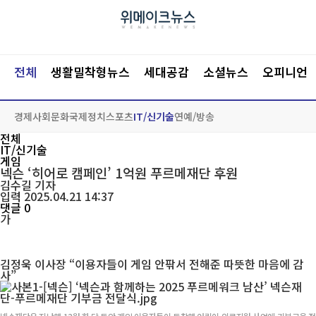
전체
생활밀착형뉴스
세대공감
소셜뉴스
오피니언
경제
사회
문화
국제
정치
스포츠
IT/신기술
연예/방송
전체
IT/신기술
게임
넥슨 ‘히어로 캠페인’ 1억원 푸르메재단 후원
김수길
기자
입력 2025.04.21 14:37
댓글 0
가
김정욱 이사장 “이용자들이 게임 안팎서 전해준 따뜻한 마음에 감
사”