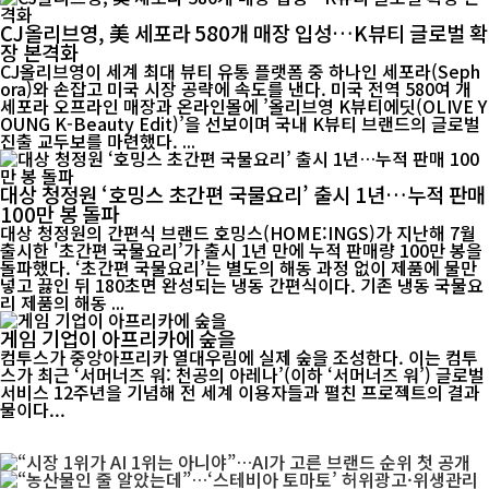
CJ올리브영, 美 세포라 580개 매장 입성…K뷰티 글로벌 확
장 본격화
CJ올리브영이 세계 최대 뷰티 유통 플랫폼 중 하나인 세포라(Seph
ora)와 손잡고 미국 시장 공략에 속도를 낸다. 미국 전역 580여 개
세포라 오프라인 매장과 온라인몰에 ’올리브영 K뷰티에딧(OLIVE Y
OUNG K-Beauty Edit)’을 선보이며 국내 K뷰티 브랜드의 글로벌
진출 교두보를 마련했다. ...
대상 청정원 ‘호밍스 초간편 국물요리’ 출시 1년…누적 판매
100만 봉 돌파
대상 청정원의 간편식 브랜드 호밍스(HOME:INGS)가 지난해 7월
출시한 '초간편 국물요리’가 출시 1년 만에 누적 판매량 100만 봉을
돌파했다. ‘초간편 국물요리’는 별도의 해동 과정 없이 제품에 물만
넣고 끓인 뒤 180초면 완성되는 냉동 간편식이다. 기존 냉동 국물요
리 제품의 해동 ...
게임 기업이 아프리카에 숲을
컴투스가 중앙아프리카 열대우림에 실제 숲을 조성한다. 이는 컴투
스가 최근 ‘서머너즈 워: 천공의 아레나’(이하 ‘서머너즈 워’) 글로벌
서비스 12주년을 기념해 전 세계 이용자들과 펼친 프로젝트의 결과
물이다...