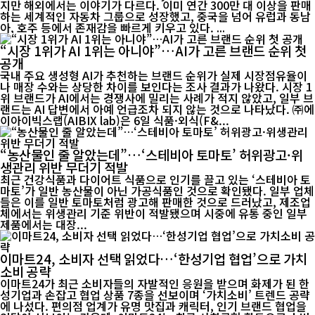
지만 해외에서는 이야기가 다르다. 이미 연간 300만 대 이상을 판매
하는 세계적인 자동차 그룹으로 성장했고, 중국을 넘어 유럽과 동남
아, 호주 등에서 존재감을 빠르게 키우고 있다. ...
“시장 1위가 AI 1위는 아니야”…AI가 고른 브랜드 순위 첫
공개
국내 주요 생성형 AI가 추천하는 브랜드 순위가 실제 시장점유율이
나 매장 수와는 상당한 차이를 보인다는 조사 결과가 나왔다. 시장 1
위 브랜드가 AI에서는 경쟁사에 밀리는 사례가 적지 않았고, 일부 브
랜드는 AI 답변에서 아예 언급조차 되지 않는 것으로 나타났다. ㈜에
이아이빅스랩(AIBIX lab)은 6일 식품·외식(F&...
“농산물인 줄 알았는데”…‘스테비아 토마토’ 허위광고·위
생관리 위반 무더기 적발
최근 건강식품과 다이어트 식품으로 인기를 끌고 있는 ‘스테비아 토
마토’가 일반 농산물이 아닌 가공식품인 것으로 확인됐다. 일부 업체
들은 이를 일반 토마토처럼 광고해 판매한 것으로 드러났고, 제조업
체에서는 위생관리 기준 위반이 적발됐으며 시중에 유통 중인 일부
제품에서는 대장...
이마트24, 소비자 선택 읽었다…‘한성기업 협업’으로 가치
소비 공략
이마트24가 최근 소비자들의 자발적인 응원을 받으며 화제가 된 한
성기업과 손잡고 협업 상품 7종을 선보이며 ‘가치소비’ 트렌드 공략
에 나섰다. 편의점 업계가 유명 맛집과 캐릭터, 인기 브랜드 협업을