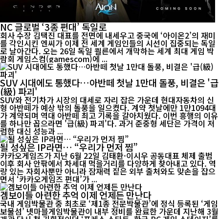
NC 글로벌 ‘3종 편대’ 독일로
회사 수장 김택진 대표를 전면에 내세우고 중국에 ‘아이온2’의 재미
를 각인시킨 엔씨가 이제 전 세계 게임인들의 시선이 집중되는 독일
로 날아간다. 오는 26일 독일 쾰른에서 개막하는 세계 최대 게임 박
람회 게임스컴(gamescom)에 ...
SUV 시대에도 통했다…아반떼 첫날 1만대 돌풍, 비결은 '급
(級) 파괴'
SUV와 전기차가 시장의 대세로 자리 잡은 가운데 현대자동차의 신
형 아반떼가 예상 밖의 돌풍을 일으켰다. 계약 첫날에만 1만1094대
가 계약되며 역대 아반떼 최고 기록을 갈아치웠다. 이번 흥행의 이유
를 하나만 꼽으라면 '급(級) 파괴'다. 과거 준중형 세단은 가격이 저
렴한 대신 성능과 ...
될 성싶은 IP라면… “우리가 먼저 찜”
카카오게임즈가 지난 6월 22일 김태환·이시우 공동대표 체제 출범
이후 회사 안팎에서 차세대 먹을거리를 다양하게 찾아내고 있다. 역
량 있는 자회사뿐만 아니라 잠재력 짙은 외부 출처와도 맞손을 잡으
면서 ‘카카오게임즈 편대’가 ...
겜보이들 아련한 추억 이제 언제든 만난다
국내 게임박물관 중 최초로 ‘제1종 전문박물관’에 정식 등록된 ‘게임
보물섬’ 넷마블게임박물관이 내부 정비를 완료한 가운데 지난해 3월
개관 당시 첫 기획전이던 ‘프레스 스타트, 한국 PC 게임 스테이지’를