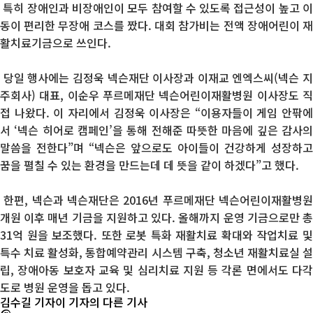
특히 장애인과 비장애인이 모두 참여할 수 있도록 접근성이 높고 이
동이 편리한 무장애 코스를 짰다. 대회 참가비는 전액 장애어린이 재
활치료기금으로 쓰인다.
당
일 행사에는 김정욱 넥슨재단 이사장과
이재교 엔엑스씨(넥
슨
지
주회사)
대표, 이순우 푸르메재단 넥슨어린이재활병원 이사장도 직
접
나왔다. 이 자리에서 김정욱 이사장은 “이용자들이 게임 안팎에
서 ‘넥슨 히어로 캠페인’을 통해 전해준 따뜻한 마음에 깊은 감사의
말씀을 전한다”며 “넥슨은 앞으로도 아이들이 건강하게 성장하고
꿈을 펼칠 수 있는 환경을 만드는데 데 뜻을 같이 하겠다”고 했다.
한편, 넥슨과 넥슨재단은 2016년 푸르메재단 넥슨어린이재활병원
개원 이후 매년 기금을 지원하고 있다. 올해까지 운영 기금으로만 총
31억 원을 보조했다. 또한 로봇 특화 재활치료 확대와 작업치료 및
특수 치료 활성화, 통합예약관리 시스템 구축, 청소년 재활치료실 설
립, 장애아동 보호자 교육 및 심리치료 지원 등 각론 면에서도 다각
도로 병원 운영을 돕고 있다
.
김수길 기자
이 기자의 다른 기사
@