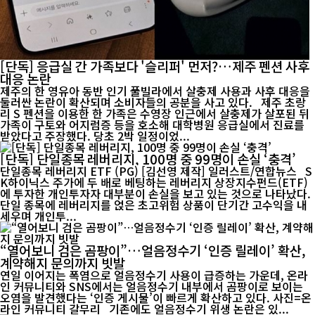
[단독] 응급실 간 가족보다 '슬리퍼' 먼저?…제주 펜션 사후
대응 논란
제주의 한 영유아 동반 인기 풀빌라에서 살충제 사용과 사후 대응을
둘러싼 논란이 확산되며 소비자들의 공분을 사고 있다. 제주 초랑
리 S 펜션을 이용한 한 가족은 수영장 인근에서 살충제가 살포된 뒤
가족이 구토와 어지럼증 등을 호소해 대학병원 응급실에서 진료를
받았다고 주장했다. 당초 2박 일정이었...
[단독] 단일종목 레버리지, 100명 중 99명이 손실 ‘충격’
단일종목 레버리지 ETF (PG) [김선영 제작] 일러스트/연합뉴스 S
K하이닉스 주가에 두 배로 베팅하는 레버리지 상장지수펀드(ETF)
에 투자한 개인투자자 대부분이 손실을 보고 있는 것으로 나타났다.
단일 종목에 레버리지를 얹은 초고위험 상품이 단기간 고수익을 내
세우며 개인투...
“열어보니 검은 곰팡이”…얼음정수기 ‘인증 릴레이’ 확산,
계약해지 문의까지 빗발
연일 이어지는 폭염으로 얼음정수기 사용이 급증하는 가운데, 온라
인 커뮤니티와 SNS에서는 얼음정수기 내부에서 곰팡이로 보이는
오염을 발견했다는 ‘인증 게시물’이 빠르게 확산하고 있다. 사진=온
라인 커뮤니티 갈무리 기존에도 얼음정수기 위생 논란은 있...