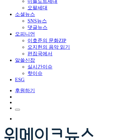
미들노트세대
오팔세대
소셜뉴스
SNS뉴스
댓글뉴스
오피니언
이호준의 문화ZIP
오지헌의 음악 읽기
편집국에서
알쓸신잡
실시간이슈
핫이슈
ESG
후원하기