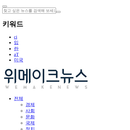
키워드
ci
입
란
aT
미국
전체
경제
사회
문화
국제
정치