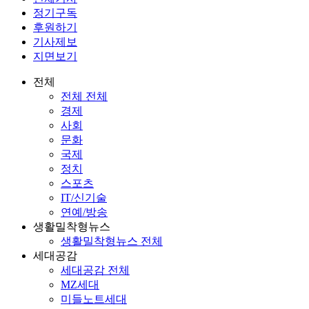
정기구독
후원하기
기사제보
지면보기
전체
전체 전체
경제
사회
문화
국제
정치
스포츠
IT/신기술
연예/방송
생활밀착형뉴스
생활밀착형뉴스 전체
세대공감
세대공감 전체
MZ세대
미들노트세대