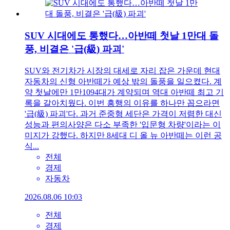
SUV 시대에도 통했다…아반떼 첫날 1만대 돌
풍, 비결은 '급(級) 파괴'
SUV와 전기차가 시장의 대세로 자리 잡은 가운데 현대
자동차의 신형 아반떼가 예상 밖의 돌풍을 일으켰다. 계
약 첫날에만 1만1094대가 계약되며 역대 아반떼 최고 기
록을 갈아치웠다. 이번 흥행의 이유를 하나만 꼽으라면
'급(級) 파괴'다. 과거 준중형 세단은 가격이 저렴한 대신
성능과 편의사양은 다소 부족한 '입문형 차량'이라는 이
미지가 강했다. 하지만 8세대 디 올 뉴 아반떼는 이런 공
식...
전체
경제
자동차
2026.08.06 10:03
전체
경제