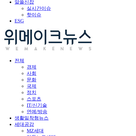
알쓸신잡
실시간이슈
핫이슈
ESG
전체
경제
사회
문화
국제
정치
스포츠
IT/신기술
연예/방송
생활밀착형뉴스
세대공감
MZ세대