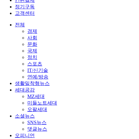
간편결제
정기구독
고객센터
전체
경제
사회
문화
국제
정치
스포츠
IT/신기술
연예/방송
생활밀착형뉴스
세대공감
MZ세대
미들노트세대
오팔세대
소셜뉴스
SNS뉴스
댓글뉴스
오피니언