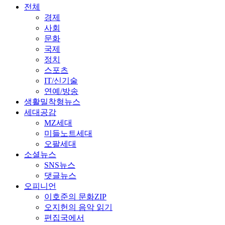
전체
경제
사회
문화
국제
정치
스포츠
IT/신기술
연예/방송
생활밀착형뉴스
세대공감
MZ세대
미들노트세대
오팔세대
소셜뉴스
SNS뉴스
댓글뉴스
오피니언
이호준의 문화ZIP
오지헌의 음악 읽기
편집국에서