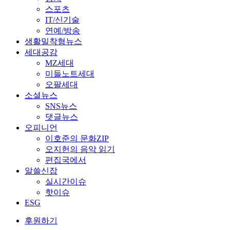
스포츠
IT/신기술
연예/방송
생활밀착형뉴스
세대공감
MZ세대
미들노트세대
오팔세대
소셜뉴스
SNS뉴스
댓글뉴스
오피니언
이호준의 문화ZIP
오지헌의 음악 읽기
편집국에서
알쓸신잡
실시간이슈
핫이슈
ESG
후원하기