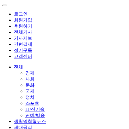
로그인
회원가입
후원하기
전체기사
기사제보
간편결제
정기구독
고객센터
전체
경제
사회
문화
국제
정치
스포츠
IT/신기술
연예/방송
생활밀착형뉴스
세대공감