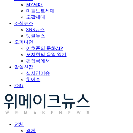
MZ세대
미들노트세대
오팔세대
소셜뉴스
SNS뉴스
댓글뉴스
오피니언
이호준의 문화ZIP
오지헌의 음악 읽기
편집국에서
알쓸신잡
실시간이슈
핫이슈
ESG
전체
경제