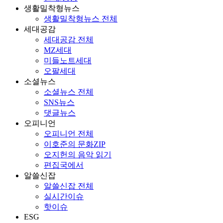
생활밀착형뉴스
생활밀착형뉴스 전체
세대공감
세대공감 전체
MZ세대
미들노트세대
오팔세대
소셜뉴스
소셜뉴스 전체
SNS뉴스
댓글뉴스
오피니언
오피니언 전체
이호준의 문화ZIP
오지헌의 음악 읽기
편집국에서
알쓸신잡
알쓸신잡 전체
실시간이슈
핫이슈
ESG