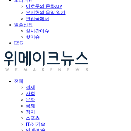
오피니언
이호준의 문화ZIP
오지헌의 음악 읽기
편집국에서
알쓸신잡
실시간이슈
핫이슈
ESG
전체
경제
사회
문화
국제
정치
스포츠
IT/신기술
연예/방송