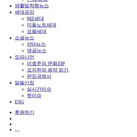
생활밀착형뉴스
세대공감
MZ세대
미들노트세대
오팔세대
소셜뉴스
SNS뉴스
댓글뉴스
오피니언
이호준의 문화ZIP
오지헌의 음악 읽기
편집국에서
알쓸신잡
실시간이슈
핫이슈
ESG
후원하기