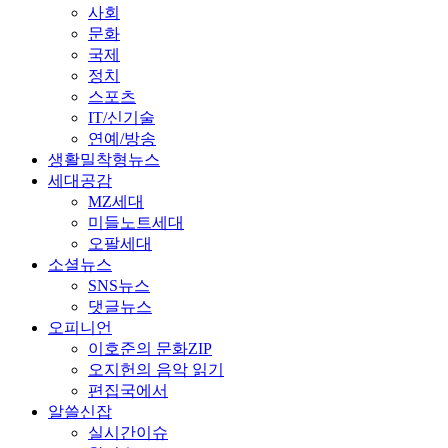
사회
문화
국제
정치
스포츠
IT/신기술
연예/방송
생활밀착형뉴스
세대공감
MZ세대
미들노트세대
오팔세대
소셜뉴스
SNS뉴스
댓글뉴스
오피니언
이호준의 문화ZIP
오지헌의 음악 읽기
편집국에서
알쓸신잡
실시간이슈