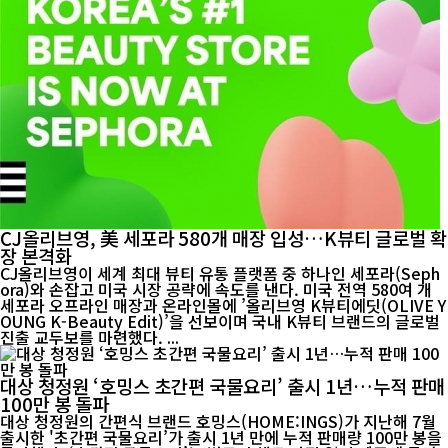
CJ올리브영, 美 세포라 580개 매장 입성…K뷰티 글로벌 확
장 본격화
CJ올리브영이 세계 최대 뷰티 유통 플랫폼 중 하나인 세포라(Seph
ora)와 손잡고 미국 시장 공략에 속도를 낸다. 미국 전역 580여 개
세포라 오프라인 매장과 온라인몰에 ’올리브영 K뷰티에딧(OLIVE Y
OUNG K-Beauty Edit)’을 선보이며 국내 K뷰티 브랜드의 글로벌
진출 교두보를 마련했다. ...
대상 청정원 ‘호밍스 초간편 국물요리’ 출시 1년…누적 판매
100만 봉 돌파
대상 청정원의 간편식 브랜드 호밍스(HOME:INGS)가 지난해 7월
출시한 '초간편 국물요리’가 출시 1년 만에 누적 판매량 100만 봉을