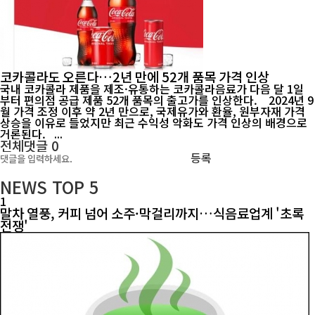
코카콜라도 오른다…2년 만에 52개 품목 가격 인상
국내 코카콜라 제품을 제조·유통하는 코카콜라음료가 다음 달 1일
부터 편의점 공급 제품 52개 품목의 출고가를 인상한다. 2024년 9
월 가격 조정 이후 약 2년 만으로, 국제유가와 환율, 원부자재 가격
상승을 이유로 들었지만 최근 수익성 악화도 가격 인상의 배경으로
거론된다. ...
전체댓글
0
등록
NEWS
TOP 5
1
말차 열풍, 커피 넘어 소주·막걸리까지…식음료업계 '초록
전쟁'