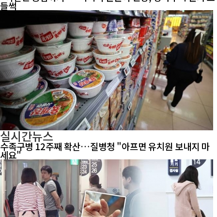
들썩
실시간뉴스
수족구병 12주째 확산…질병청 "아프면 유치원 보내지 마
세요"