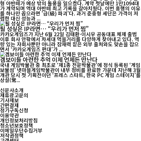
형 아반떼가 예상 밖의 돌풍을 일으켰다. 계약 첫날에만 1만1094대
가 계약되며 역대 아반떼 최고 기록을 갈아치웠다. 이번 흥행의 이유
를 하나만 꼽으라면 '급(級) 파괴'다. 과거 준중형 세단은 가격이 저
렴한 대신 성능과 ...
될 성싶은 IP라면… “우리가 먼저 찜”
카카오게임즈가 지난 6월 22일 김태환·이시우 공동대표 체제 출범
이후 회사 안팎에서 차세대 먹을거리를 다양하게 찾아내고 있다. 역
량 있는 자회사뿐만 아니라 잠재력 짙은 외부 출처와도 맞손을 잡으
면서 ‘카카오게임즈 편대’가 ...
겜보이들 아련한 추억 이제 언제든 만난다
국내 게임박물관 중 최초로 ‘제1종 전문박물관’에 정식 등록된 ‘게임
보물섬’ 넷마블게임박물관이 내부 정비를 완료한 가운데 지난해 3월
개관 당시 첫 기획전이던 ‘프레스 스타트, 한국 PC 게임 스테이지’를
상설(常...
신문사소개
제휴광고문의
기사제보
간편결제
정기구독신청
이용약관
개인정보처리방침
청소년보호정책
이메일무단수집거부
저작권정책
고객센터