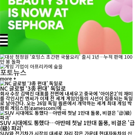
포토뉴스
more +
NC 글로벌 ‘3종 편대’ 독일로
회사 수장 김택진 대표를 전면에 내세우고 중국에 ‘아이온2’의 재미
를 각인시킨 엔씨가 이제 전 세계 게임인들의 시선이 집중되는 독일
로 날아간다. 오는 26일 독일 쾰른에서 개막하는 세계 최대 게임 박
람회 게임스컴(gamescom)에 ...
SUV 시대에도 통했다…아반떼 첫날 1만대 돌풍, 비결은 '급
(級) 파괴'
SUV와 전기차가 시장의 대세로 자리 잡은 가운데 현대자동차의 신