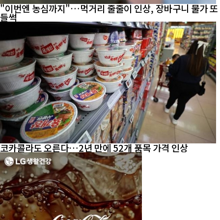
"이번엔 농심까지"…먹거리 줄줄이 인상, 장바구니 물가 또
들썩
코카콜라도 오른다…2년 만에 52개 품목 가격 인상