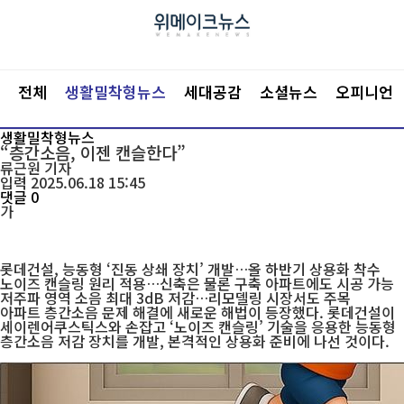
전체
생활밀착형뉴스
세대공감
소셜뉴스
오피니언
생활밀착형뉴스
“층간소음, 이젠 캔슬한다”
류근원
기자
입력 2025.06.18 15:45
댓글 0
가
롯데건설, 능동형 ‘진동 상쇄 장치’ 개발…올 하반기 상용화 착수
노이즈 캔슬링 원리 적용…신축은 물론 구축 아파트에도 시공 가능
저주파 영역 소음 최대 3dB 저감…리모델링 시장서도 주목
아파트 층간소음 문제 해결에 새로운 해법이 등장했다. 롯데건설이
세이렌어쿠스틱스와 손잡고 ‘노이즈 캔슬링’ 기술을 응용한 능동형
층간소음 저감 장치를 개발, 본격적인 상용화 준비에 나선 것이다.