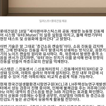
일러스트=롯데건설 제공
롯데건설은 18일 “세이렌어쿠스틱스와 공동 개발한 능동형 진동제
어 시스템 ‘뮤터(Muter)’의 실증 실험을 마치고, 올해 하반기부터
현장 테스트 및 상용화에 들어간다”고 밝혔다.
이번 기술은 말 그대로 ‘층간소음 캔슬링’이다. 소음 진동을 감지하
면, 그에 반대되는 진동을 즉각 발생시켜 상쇄하는 방식으로, 음향기
기의 노이즈 캔슬링 원리와 유사하다. 즉, 위층에서 발생한 충격 소
음을 센서가 감지하면, ‘뮤터’라는 장치가 이를 분석해 반대 방향의
진동을 만들어 하층으로의 전달을 억제한다.
시스템은 △진동센서 △신호처리장치 △진동제어장치(뮤터)로 구
성돼 있으며, 아파트 슬라브 하부에 설치된다. 천장 내부 마감에 시
공할 수 있어 기존 아파트에도 비교적 손쉽게 적용 가능하다.
현재 한국건설생활환경시험연구원(KCL)과 LH주택성능연구개발센
터에서 성능 검증이 진행 중이며, 인체에 불쾌감을 주는 저주파(100
Hz 이하) 대역의 층간소음을 평균 3dB 저감하는 효과를 확인했다.
정식 상용화 이후에는 수험생 공부방, 리모델링 아파트 등 층간소음
민감도가 높은 공간에서 유용하게 활용될 전망이다.