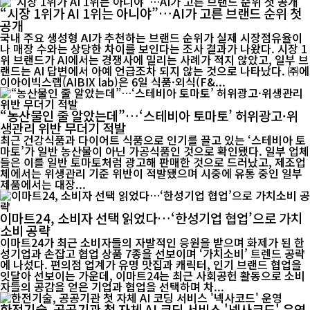
“시장 1위가 AI 1위는 아니야”…AI가 고른 브랜드 순위 첫
공개
국내 주요 생성형 AI가 추천하는 브랜드 순위가 실제 시장점유율이
나 매장 수와는 상당한 차이를 보인다는 조사 결과가 나왔다. 시장 1
위 브랜드가 AI에서는 경쟁사에 밀리는 사례가 적지 않았고, 일부 브
랜드는 AI 답변에서 아예 언급조차 되지 않는 것으로 나타났다. ㈜에
이아이빅스랩(AIBIX lab)은 6일 식품·외식(F&...
“농산물인 줄 알았는데”…‘스테비아 토마토’ 허위광고·위
생관리 위반 무더기 적발
최근 건강식품과 다이어트 식품으로 인기를 끌고 있는 ‘스테비아 토
마토’가 일반 농산물이 아닌 가공식품인 것으로 확인됐다. 일부 업체
들은 이를 일반 토마토처럼 광고해 판매한 것으로 드러났고, 제조업
체에서는 위생관리 기준 위반이 적발됐으며 시중에 유통 중인 일부
제품에서는 대장...
이마트24, 소비자 선택 읽었다…‘한성기업 협업’으로 가치
소비 공략
이마트24가 최근 소비자들의 자발적인 응원을 받으며 화제가 된 한
성기업과 손잡고 협업 상품 7종을 선보이며 ‘가치소비’ 트렌드 공략
에 나섰다. 편의점 업계가 유명 맛집과 캐릭터, 인기 브랜드 협업을
잇달아 선보이는 가운데, 이마트24는 최근 사회공헌 활동으로 소비
자들의 공감을 얻은 기업과 협업을 선택하며 차...
한전기술, 공공기관 첫 자체 AI 코딩 서비스 '넥사코드' 운영