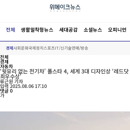
전체
생활밀착형뉴스
세대공감
소셜뉴스
오피니언
경제
사회
문화
국제
정치
스포츠
IT/신기술
연예/방송
전체
경제
자동차
‘뒷유리 없는 전기차’ 폴스타 4, 세계 3대 디자인상 ‘레드닷
최우수상’
류근원
기자
입력 2025.08.06 17:10
댓글 0
가