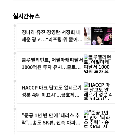
실시간뉴스
장나라·유진·장영란·서정희 내
세운 광고…“리프팅·위 줄어든
다” 무더기 적발
블루엘리펀트, 어펄마캐피탈서
1000억원 투자 유치…글로벌
공략 가속
HACCP 마크 달고도 알레르기
성분 4종 ‘미표시’…금호제과
두부과자 1등급 회수
"준공 1년 반 만에 '테라스 추
락'…송도 SK뷰, 신축 아파트
안전 논란"