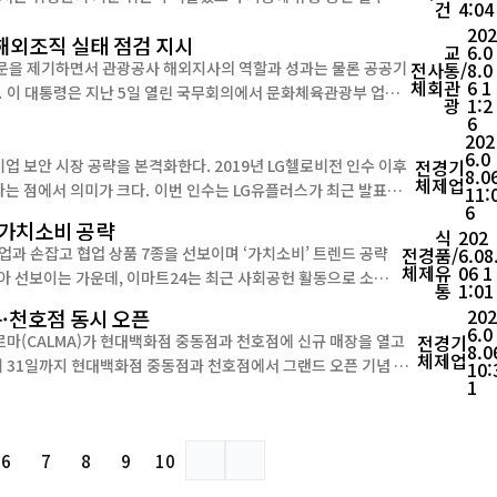
건
4:04
 것으로 나타났다. 식품의약품안전처는 6일 ‘스테비아 토마토’에 대한 온...
20
 해외조직 실태 점검 지시
교
6.0
문을 제기하면서 관광공사 해외지사의 역할과 성과는 물론 공공기
전
사
통/
8.0
체
회
관
6 1
업무
광
1:2
한 뒤, 정부가 민간 관광업계의 역할까지 수행하는 것이 적절한지,
6
202
6.0
본격화한다. 2019년 LG헬로비전 인수 이후
전
경
기
8.0
체
제
업
이번 인수는 LG유플러스가 최근 발표한
11:
6
드 확산으로 사이버 위협이 고도화되...
 가치소비 공략
식
202
과 손잡고 협업 상품 7종을 선보이며 ‘가치소비’ 트렌드 공략
전
경
품/
6.08
체
제
유
06 1
통
1:01
들의 공감을 얻은 기업과 협업을 선택하며 차별화 전략을 펼쳤다는 점에서 관심을 끈다. 이번 협업은 최근 온...
동·천호점 동시 오픈
202
6.0
르마(CALMA)가 현대백화점 중동점과 천호점에 신규 매장을 열고
전
경
기
8.0
체
제
업
10:
1
품 판매를 넘어 고객이 자신의 체형과 수면 습관에 맞는 ...
6
7
8
9
10