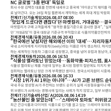
NC 글로벌 ‘3종 편대’ 독일로
회사 수장 김택진 대표를 전면에 내세우고 중국에 ‘아이온2’의 재미를 
로 날아간다. 오는 26일 독일 쾰른에서 개막하는 세계 최대 게임 박람회 게임스컴(gamescom)에 ‘아이온2’(AION2)를 비롯해 ‘신더
전체
IT/신기술
게임
2026.08.07 08:00
시티’(CINDER CITY)와 ’프로젝트 본파이어‘(Project Bonfire) ...
‘맛있게 드셨다면 괜찮다’던 마켓컬리, 거대곰탕…결국
마켓컬리가 구매 고객들에게 “엄격한 품질기준으로 검사한 결과”, “실
던 ‘거대곰탕’이 결국 대장균 기준규격 부적합으로 식품의약품안전처의 공식 회수 대상이 됐다. 당시 
전체
경제
식품/유통
2026.08.06 20:43
히 걱정하지 않으셔도 된다”고 안내했지만, 이후 식약처가 동일 제품 일
"한국에선 낯설지만 해외에선 이미 '대세'…지리자동
국내 소비자에게 지리자동차(Geely)라는 이름은 아직 생소하다. 하지만
하는 세계적인 자동차 그룹으로 성장했고, 중국을 넘어 유럽과 동남아, 호주 등에서 
전체
경제
자동차
2026.08.06 16:53
봐도 성장세는 뚜렷하다. 지리자동차그룹은 지난 7월 글로벌 판매...
"식물성 멜라토닌 믿었는데…동화약품·피지스랩, 표시
식물성 멜라토닌 제품 가운데 일부는 표시된 함량의 절반에도 미치지 못
섭취하는 멜라토닌 양은 크게 부족했던 셈이다. 한국소비자원이 시중에서 판매되는 식물성 멜라토닌 함유 식품 30개를 조사한 결과, 2개
전체
경제
식품/유통
2026.08.06 16:33
“시장 1위가 AI 1위는 아니야”…AI가 고른 브랜드 순
국내 주요 생성형 AI가 추천하는 브랜드 순위가 실제 시장점유율이나 매
위 브랜드가 AI에서는 경쟁사에 밀리는 사례가 적지 않았고, 일부 브랜드는
전체
IT/신기술
4차산업/ AI
2026.08.06 14:19
에이아이빅스랩(AIBIX lab)은 6일 식품·외식(F&B) 및 프랜차이즈 분
“농산물인 줄 알았는데”…‘스테비아 토마토’ 허위광
브랜드 경쟁력 ...
최근 건강식품과 다이어트 식품으로 인기를 끌고 있는 ‘스테비아 토마토’가 
들은 이를 일반 토마토처럼 광고해 판매한 것으로 드러났고, 제조업체에