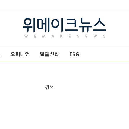
메
타
스
오피니언
타
알쓸신잡
ESG
이
틀
검색