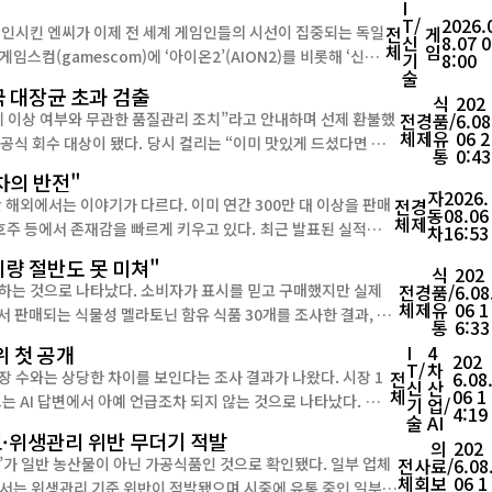
I
T/
2026.
각인시킨 엔씨가 이제 전 세계 게임인들의 시선이 집중되는 독일
전
게
신
8.07 0
체
임
기
8:00
술
 대장균 초과 검출
식
202
제 이상 여부와 무관한 품질관리 조치”라고 안내하며 선제 환불했
전
경
품/
6.08
체
제
유
06 2
컬리는 “이미 맛있게 드셨다면 특별
통
0:43
부 제조분에서 대장균 기준규격 부적합을 ...
차의 반전"
자
2026.
 해외에서는 이야기가 다르다. 이미 연간 300만 대 이상을 판매
전
경
동
08.06
체
제
존재감을 빠르게 키우고 있다. 최근 발표된 실적만
차
16:53
량 절반도 못 미쳐"
식
202
하는 것으로 나타났다. 소비자가 표시를 믿고 구매했지만 실제
전
경
품/
6.08
체
제
유
06 1
통
6:33
제품은 실제 멜라토닌 함량이 표시량에 크게 못 미치는 것으로 확인됐다. 가장 큰 차이를 보인 제품은 동화약품의...
위 첫 공개
I
4
202
T/
차
장 수와는 상당한 차이를 보인다는 조사 결과가 나왔다. 시장 1
전
6.08
신
산
체
06 1
 AI 답변에서 아예 언급조차 되지 않는 것으로 나타났다. ㈜
기
업/
4:19
술
AI
야 30개 카테고리, 715개 브랜드를 대상으로 한 국내 최초의 AI
고·위생관리 위반 무더기 적발
의
202
일반 농산물이 아닌 가공식품인 것으로 확인됐다. 일부 업체
전
사
료/
6.08
체
회
보
06 1
서는 위생관리 기준 위반이 적발됐으며 시중에 유통 중인 일부