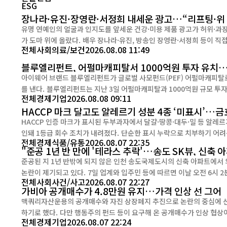
ESG
장나라·유진·장영란·서정희 내세운 광고…“리프팅·
유명 연예인의 얼굴과 인지도를 앞세운 건강·미용 제품 광고가 허위·과장
가 도마 위에 올랐다. 배우 장나라·유진, 방송인 장영란·서정희 등이 직접 사업에 참여하거나 광고에 등장한 제품 가운데 일부가 “리프
전체
사회
의료/보건
2026.08.08 11:49
팅”, “위가 작아진다”, “저속 노화” 등 제품의 실제 기능을 넘어 의료
나타났다....
블루엘리펀트, 어펄마캐피탈서 1000억원 투자 유치
아이웨어 브랜드 블루엘리펀트가 글로벌 사모펀드(PEF) 어펄마캐피탈로
를 낸다. 블루엘리펀트는 지난 3일 어펄마캐피탈과 1000억원 규모 투자 유치 계약을 체결했다고 밝혔다. 어펄마캐피탈은 우선 750억원을
전체
경제
기업
2026.08.08 09:11
투자해 구주와 신주를 인수하고, 6개월 내 250억원의 추가 납입 옵션을 행
HACCP 마크 달고도 알레르기 성분 4종 ‘미표시’…
HACCP 인증 마크가 표시된 두부과자에서 달걀·땅콩·대두·밀 등 알레르
인돼 1등급 회수 조치가 내려졌다. 단순한 표시 누락으로 치부하기 어려운 이유는 해당 성분에 알레르기가 있는 소비자가 제품 표시를 믿
전체
경제
식품/유통
2026.08.07 22:35
고 모르고 섭취할 경우 심각한 알레르기 반응을 겪을 수 있기 때문이다. 
"준공 1년 반 만에 '테라스 추락'…송도 SK뷰, 신축 
준공된 지 1년 반밖에 되지 않은 인천 송도국제도시의 신축 아파트에서
논란이 제기되고 있다. 7일 업계와 입주민 등에 따르면 이날 오전 6시 2분께 인천 연수구 송도국제도시 '송도 럭스오션 SK뷰' 1개 동 2층
전체
사회
사건/사고
2026.08.07 22:27
세대의 외벽 테라스 구조물이 지상으로 추
가비아 공개매수가 4.8만원 유지…가격 인상 선 그어
맥쿼리자산운용의 공개매수와 자진 상장폐지 추진으로 논란의 중심에 선
하기로 했다. 다만 행동주의 펀드 등이 요구해 온 공개매수가 인상 협상이나 다른 인수 후보를 찾는 절차까지 곧바로 나서지는 않기로 하면
전체
경제
기업
2026.08.07 22:24