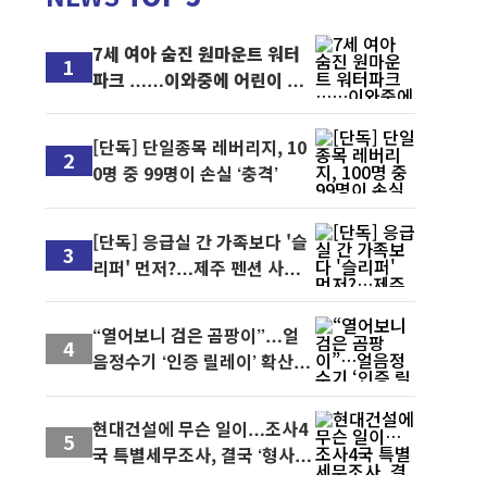
7세 여아 숨진 원마운트 워터
1
파크 ……이와중에 어린이 대
상 이벤트
[단독] 단일종목 레버리지, 10
2
0명 중 99명이 손실 ‘충격’
[단독] 응급실 간 가족보다 '슬
3
리퍼' 먼저?…제주 펜션 사후
대응 논란
“열어보니 검은 곰팡이”…얼
4
음정수기 ‘인증 릴레이’ 확산,
계약해지 문의까지 빗발
현대건설에 무슨 일이…조사4
5
국 특별세무조사, 결국 ‘형사
절차’로