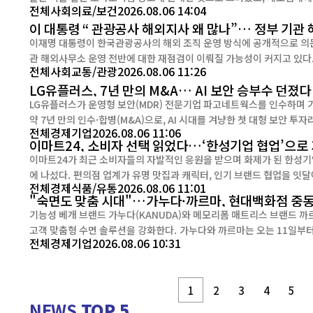
전체
사회
의료/보건
2026.08.06 14:04
제품에서는 대장균 기준까지 초과한
이 대통령 “ 관광공사 해외지사 왜 많나”… 정부 기관
이재명 대통령이 한국관광공사의 해외 조직 운영 방식에 공개적으로 의
관 해외사무소 운영 전반에 대한 재점검이 이뤄질 가능성이 커지고 있다. 이 대통령은 지난 5일 열린 국무회의에서 문화체육관광부 
전체
사회
교통/관광
2026.08.06 11:26
보고를 받던 중 한국관광공사의 조직 규모와 해외지사 운영 현황을 확인
LG유플러스, 7년 만의 M&A… AI 보안 승부수 던졌다
해외조직...
LG유플러스가 운영형 보안(MDR) 전문기업 파고네트웍스를 인수하며 기업 보안 시장 공략을 
약 7년 만의 인수·합병(M&A)으로, AI 시대를 겨냥한 첫 대형 보안 투자라는 점에서 의미가 크다. 
전체
경제
기업
2026.08.06 11:06
‘시큐어 AI(Secure AI)’ 전략의 첫 실행 사례다. 생성형 AI와 클라우
이마트24, 소비자 선택 읽었다…‘한성기업 협업’으로
이마트24가 최근 소비자들의 자발적인 응원을 받으며 화제가 된 한성기업
에 나섰다. 편의점 업계가 유명 맛집과 캐릭터, 인기 브랜드 협업을 잇달아 선보이는 가운데, 이마트24는 최근 사회공헌 활동으로 소비자
전체
경제
식품/유통
2026.08.06 11:01
"숙면도 맞춤 시대"…가누다·까르마, 현대백화점 중
기능성 베개 브랜드 가누다(KANUDA)와 메모리폼 매트리스 브랜드 까
고객 맞춤형 수면 솔루션을 강화한다. 가누다와 까르마는 오는 11일부터 31일까지 현대백화점 중동점과 천호점에서 그랜드 오픈 기념 프
전체
경제
기업
2026.08.06 10:31
로모션을 진행한다고 밝혔다. 이번 신규 매장은 단순한 제
1
2
3
4
5
NEWS
TOP 5