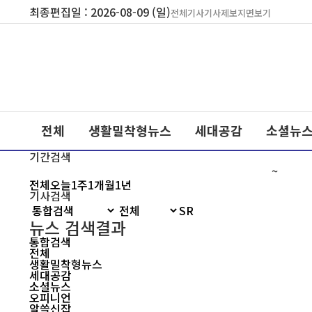
최종편집일 : 2026-08-09 (일)
전체기사
기사제보
지면보기
전체
생활밀착형뉴스
세대공감
소셜뉴
기간검색
~
전체
오늘
1주
1개월
1년
기사검색
뉴스 검색결과
통합검색
전체
생활밀착형뉴스
세대공감
소셜뉴스
오피니언
알쓸신잡