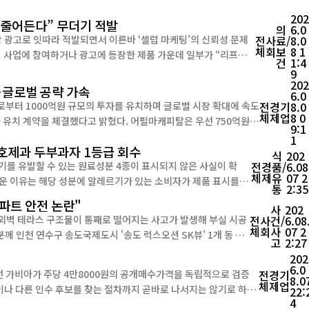
202
위 줄어든다” 무더기 적발
의
6.0
 광고로 잇따라 적발되면서 이른바 ‘셀럽 마케팅’의 신뢰성 문제
전
사
료/
8.0
체
회
보
8 1
건
1:4
적 효능이나 신체 변화를 기대하게 할 수 있는 표현을 사용한 것으로
9
20
…글로벌 공략 가속
6.0
부터 1000억원 규모의 투자를 유치하며 글로벌 시장 확대에 속도
전
경
기
8.0
체
제
업
8 0
9:1
사할 경우 지분율을 최대 25.8%까지 확...
1
금호제과 두부과자 1등급 회수
식
202
기를 유발할 수 있는 원료성분 4종이 표시되지 않은 사실이 확
전
경
품/
6.08
체
제
유
07 2
통
2:35
중증의 경우 호흡곤란과 혈압 저하를 동반하...
아파트 안전 논란"
사
202
 외벽 테라스 구조물이 통째로 떨어지는 사고가 발생해 부실 시공
전
사
건/
6.08
체
회
사
07 2
고
2:27
락했다. 사고가 발생한 세대는 분양은 완료됐지만 아직 입주하지 ...
202
6.0
 가비아가 주당 4만8000원의 공개매수가격을 독립적으로 검증
전
경
기
8.0
체
제
업
22:
4
서, 가비아 이사회가 일반주주의 이익을 얼마나 적극적으로 보호할지가 다시 쟁점으로 떠오를 전망이다. 7일 ...