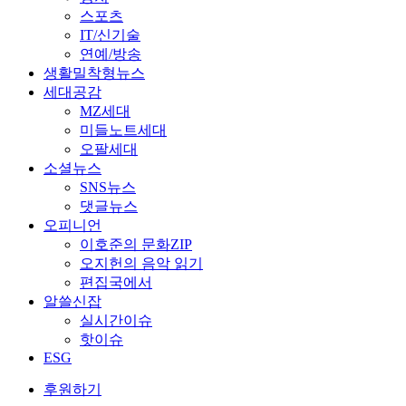
스포츠
IT/신기술
연예/방송
생활밀착형뉴스
세대공감
MZ세대
미들노트세대
오팔세대
소셜뉴스
SNS뉴스
댓글뉴스
오피니언
이호준의 문화ZIP
오지헌의 음악 읽기
편집국에서
알쓸신잡
실시간이슈
핫이슈
ESG
후원하기