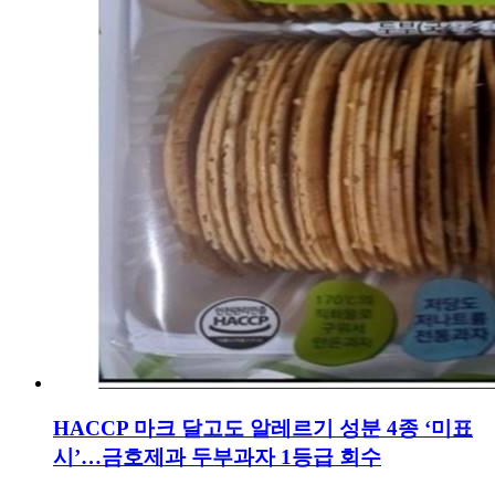
HACCP 마크 달고도 알레르기 성분 4종 ‘미표
시’…금호제과 두부과자 1등급 회수