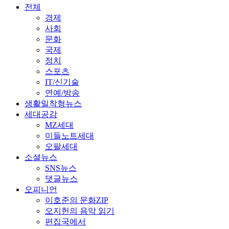
전체
경제
사회
문화
국제
정치
스포츠
IT/신기술
연예/방송
생활밀착형뉴스
세대공감
MZ세대
미들노트세대
오팔세대
소셜뉴스
SNS뉴스
댓글뉴스
오피니언
이호준의 문화ZIP
오지헌의 음악 읽기
편집국에서