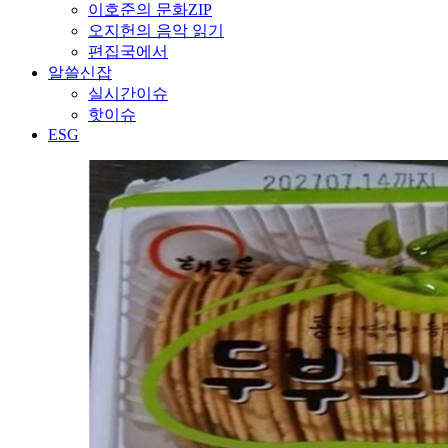
이호준의 문화ZIP
오지헌의 음악 읽기
편집국에서
알쓸신잡
실시간이슈
핫이슈
ESG