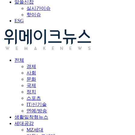
알쓸신잡
실시간이슈
핫이슈
ESG
전체
경제
사회
문화
국제
정치
스포츠
IT/신기술
연예/방송
생활밀착형뉴스
세대공감
MZ세대