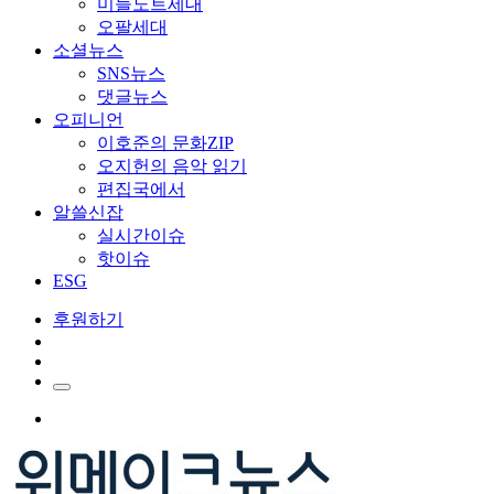
미들노트세대
오팔세대
소셜뉴스
SNS뉴스
댓글뉴스
오피니언
이호준의 문화ZIP
오지헌의 음악 읽기
편집국에서
알쓸신잡
실시간이슈
핫이슈
ESG
후원하기