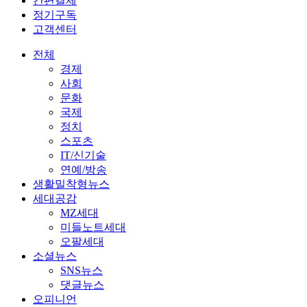
간편결제
정기구독
고객센터
전체
경제
사회
문화
국제
정치
스포츠
IT/신기술
연예/방송
생활밀착형뉴스
세대공감
MZ세대
미들노트세대
오팔세대
소셜뉴스
SNS뉴스
댓글뉴스
오피니언