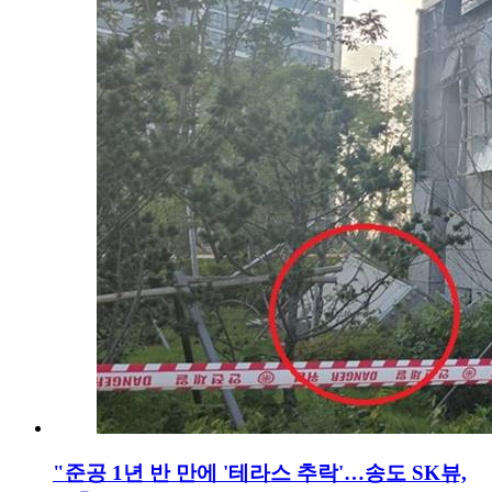
"준공 1년 반 만에 '테라스 추락'…송도 SK뷰,