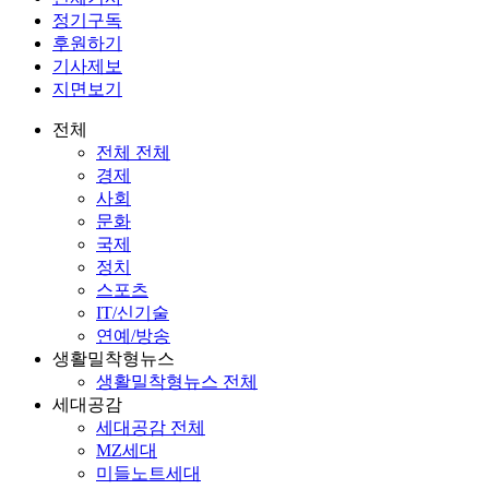
정기구독
후원하기
기사제보
지면보기
전체
전체 전체
경제
사회
문화
국제
정치
스포츠
IT/신기술
연예/방송
생활밀착형뉴스
생활밀착형뉴스 전체
세대공감
세대공감 전체
MZ세대
미들노트세대