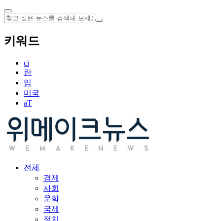
키워드
ci
란
입
미국
aT
전체
경제
사회
문화
국제
정치