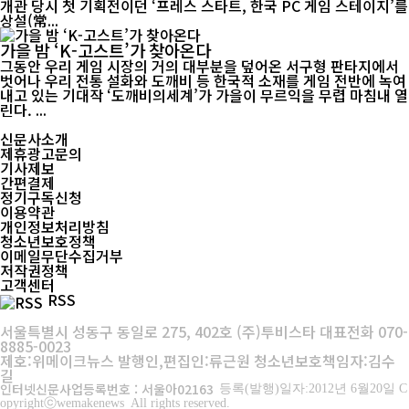
개관 당시 첫 기획전이던 ‘프레스 스타트, 한국 PC 게임 스테이지’를
상설(常...
가을 밤 ‘K-고스트’가 찾아온다
그동안 우리 게임 시장의 거의 대부분을 덮어온 서구형 판타지에서
벗어나 우리 전통 설화와 도깨비 등 한국적 소재를 게임 전반에 녹여
내고 있는 기대작 ‘도깨비의세계’가 가을이 무르익을 무렵 마침내 열
린다. ...
신문사소개
제휴광고문의
기사제보
간편결제
정기구독신청
이용약관
개인정보처리방침
청소년보호정책
이메일무단수집거부
저작권정책
고객센터
RSS
서울특별시 성동구 동일로 275, 402호 (주)투비스타 대표전화 070-
8885-0023
제호:위메이크뉴스 발행인,편집인:류근원 청소년보호책임자:김수
길
인터넷신문사업등록번호 : 서울아02163
등록(발행)일자:2012년 6월20일 C
opyrightⓒwemakenews All rights reserved.