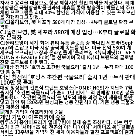
자사 이용객을 대상으로 항공 체험시설 할인 혜택을 제공한다. 티웨
이항공은 국립항공박물관과의 제휴를 통해 탑승객이 박물관의 주요
체험 프로그램을 최대 40% 할인된 가격에 이용할 수 있는 프로모션
을 진행한다고 밝혔...
CJ올리브영, 美 세포라 580개 매장 입성…K뷰티 글로벌 확
장 본격화
CJ올리브영이 세계 최대 뷰티 유통 플랫폼 중 하나인 세포라(Seph
ora)와 손잡고 미국 시장 공략에 속도를 낸다. 미국 전역 580여 개
세포라 오프라인 매장과 온라인몰에 ’올리브영 K뷰티에딧(OLIVE Y
OUNG K-Beauty Edit)’을 선보이며 국내 K뷰티 브랜드의 글로벌
진출 교두보를 마련했다. ...
대상 청정원 ‘호밍스 초간편 국물요리’ 출시 1년…누적 판매
100만 봉 돌파
대상 청정원의 간편식 브랜드 호밍스(HOME:INGS)가 지난해 7월
출시한 '초간편 국물요리’가 출시 1년 만에 누적 판매량 100만 봉을
돌파했다. ‘초간편 국물요리’는 별도의 해동 과정 없이 제품에 물만
넣고 끓인 뒤 180초면 완성되는 냉동 간편식이다. 기존 냉동 국물요
리 제품의 해동 ...
게임 기업이 아프리카에 숲을
컴투스가 중앙아프리카 열대우림에 실제 숲을 조성한다. 이는 컴투
스가 최근 ‘서머너즈 워: 천공의 아레나’(이하 ‘서머너즈 워’) 글로벌
서비스 12주년을 기념해 전 세계 이용자들과 펼친 프로젝트의 결과