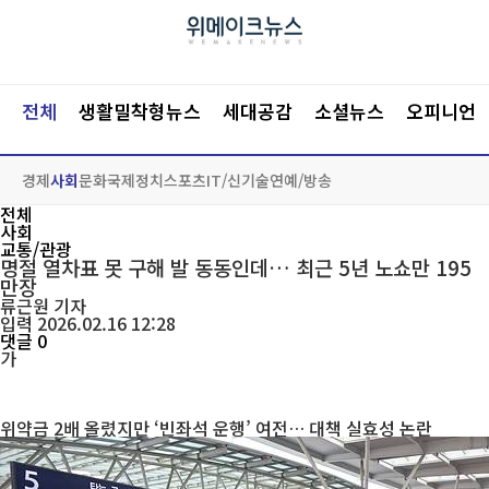
전체
생활밀착형뉴스
세대공감
소셜뉴스
오피니언
경제
사회
문화
국제
정치
스포츠
IT/신기술
연예/방송
전체
사회
교통/관광
명절 열차표 못 구해 발 동동인데… 최근 5년 노쇼만 195
만장
류근원
기자
입력 2026.02.16 12:28
댓글 0
가
위약금 2배 올렸지만 ‘빈좌석 운행’ 여전… 대책 실효성 논란