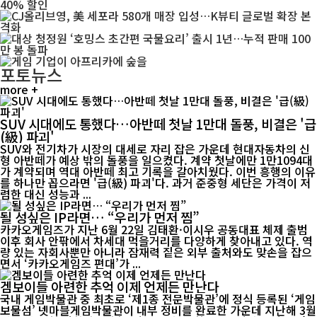
포토뉴스
more +
SUV 시대에도 통했다…아반떼 첫날 1만대 돌풍, 비결은 '급
(級) 파괴'
SUV와 전기차가 시장의 대세로 자리 잡은 가운데 현대자동차의 신
형 아반떼가 예상 밖의 돌풍을 일으켰다. 계약 첫날에만 1만1094대
가 계약되며 역대 아반떼 최고 기록을 갈아치웠다. 이번 흥행의 이유
를 하나만 꼽으라면 '급(級) 파괴'다. 과거 준중형 세단은 가격이 저
렴한 대신 성능과 ...
될 성싶은 IP라면… “우리가 먼저 찜”
카카오게임즈가 지난 6월 22일 김태환·이시우 공동대표 체제 출범
이후 회사 안팎에서 차세대 먹을거리를 다양하게 찾아내고 있다. 역
량 있는 자회사뿐만 아니라 잠재력 짙은 외부 출처와도 맞손을 잡으
면서 ‘카카오게임즈 편대’가 ...
겜보이들 아련한 추억 이제 언제든 만난다
국내 게임박물관 중 최초로 ‘제1종 전문박물관’에 정식 등록된 ‘게임
보물섬’ 넷마블게임박물관이 내부 정비를 완료한 가운데 지난해 3월