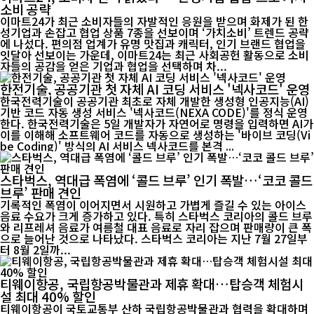
소비 공략
이마트24가 최근 소비자들의 자발적인 응원을 받으며 화제가 된 한
성기업과 손잡고 협업 상품 7종을 선보이며 ‘가치소비’ 트렌드 공략
에 나섰다. 편의점 업계가 유명 맛집과 캐릭터, 인기 브랜드 협업을
잇달아 선보이는 가운데, 이마트24는 최근 사회공헌 활동으로 소비
자들의 공감을 얻은 기업과 협업을 선택하며 차...
한전기술, 공공기관 첫 자체 AI 코딩 서비스 '넥사코드' 운영
한국전력기술이 공공기관 최초로 자체 개발한 생성형 인공지능(AI)
기반 코드 자동 생성 서비스 '넥사코드(NEXA CODE)'를 정식 운영
한다. 한국전력기술은 5일 개발자가 자연어로 명령을 입력하면 AI가
이를 이해해 소프트웨어 코드를 자동으로 생성하는 '바이브 코딩(Vi
be Coding)' 방식의 AI 서비스 넥사코드를 본격 ...
스타벅스, 역대급 폭염에 ‘콜드 브루’ 인기 폭발…‘코코 콜드
브루’ 판매 견인
기록적인 폭염이 이어지면서 시원하고 가볍게 즐길 수 있는 아이스
음료 수요가 크게 증가하고 있다. 특히 스타벅스 코리아의 콜드 브루
와 리프레셔 음료가 여름철 대표 음료로 자리 잡으며 판매량이 큰 폭
으로 늘어난 것으로 나타났다. 스타벅스 코리아는 지난 7월 27일부
터 8월 2일까...
티웨이항공, 국립항공박물관과 제휴 확대…탑승객 체험시
설 최대 40% 할인
티웨이항공이 국토교통부 산하 국립항공박물관과 협력을 확대하며