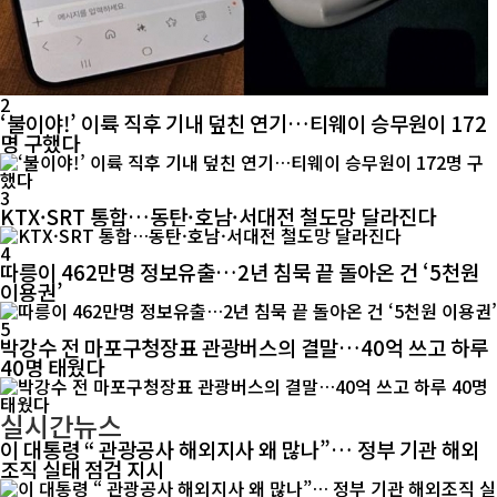
2
‘불이야!’ 이륙 직후 기내 덮친 연기…티웨이 승무원이 172
명 구했다
3
KTX·SRT 통합…동탄·호남·서대전 철도망 달라진다
4
따릉이 462만명 정보유출…2년 침묵 끝 돌아온 건 ‘5천원
이용권’
5
박강수 전 마포구청장표 관광버스의 결말…40억 쓰고 하루
40명 태웠다
실시간뉴스
이 대통령 “ 관광공사 해외지사 왜 많나”… 정부 기관 해외
조직 실태 점검 지시