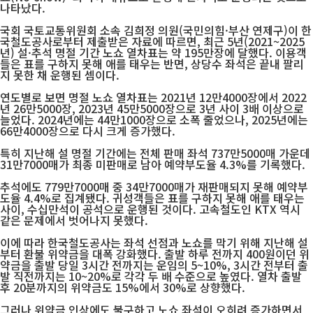
나타났다.
국회 국토교통위원회 소속 김희정 의원(국민의힘·부산 연제구)이 한
국철도공사로부터 제출받은 자료에 따르면, 최근 5년(2021~2025
년) 설·추석 명절 기간 노쇼 열차표는 약 195만장에 달했다. 이용객
들은 표를 구하지 못해 애를 태우는 반면, 상당수 좌석은 끝내 팔리
지 못한 채 운행된 셈이다.
연도별로 보면 명절 노쇼 열차표는 2021년 12만4000장에서 2022
년 26만5000장, 2023년 45만5000장으로 3년 사이 3배 이상으로
늘었다. 2024년에는 44만1000장으로 소폭 줄었으나, 2025년에는
66만4000장으로 다시 크게 증가했다.
특히 지난해 설 명절 기간에는 전체 판매 좌석 737만5000매 가운데
31만7000매가 최종 미판매로 남아 예약부도율 4.3%를 기록했다.
추석에도 779만7000매 중 34만7000매가 재판매되지 못해 예약부
도율 4.4%로 집계됐다. 귀성객들은 표를 구하지 못해 애를 태우는
사이, 수십만석이 공석으로 운행된 것이다. 고속철도인 KTX 역시
같은 문제에서 벗어나지 못했다.
이에 따라 한국철도공사는 좌석 선점과 노쇼를 막기 위해 지난해 설
부터 환불 위약금을 대폭 강화했다. 출발 하루 전까지 400원이던 위
약금을 출발 당일 3시간 전까지는 운임의 5~10%, 3시간 전부터 출
발 직전까지는 10~20%로 각각 두 배 수준으로 높였다. 열차 출발
후 20분까지의 위약금도 15%에서 30%로 상향했다.
그러나 위약금 인상에도 불구하고 노쇼 좌석이 오히려 증가하면서